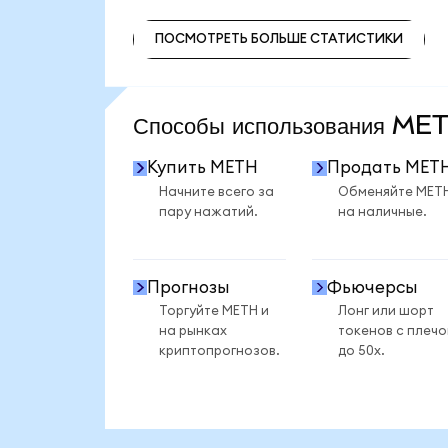
ПОСМОТРЕТЬ БОЛЬШЕ СТАТИСТИКИ
ПОСМОТРЕТЬ БОЛЬШЕ СТАТИСТИКИ
Способы использования M
Купить METH
Продать MET
Начните всего за
Обменяйте MET
пару нажатий.
на наличные.
Прогнозы
Фьючерсы
Торгуйте METH и
Лонг или шорт
на рынках
токенов с плеч
криптопрогнозов.
до 50x.