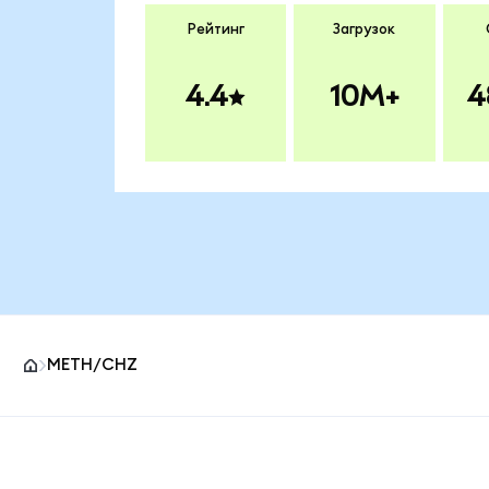
Рейтинг
Загрузок
4.4
10M+
4
METH/CHZ
Нижний колонтитул сайта MetaMask