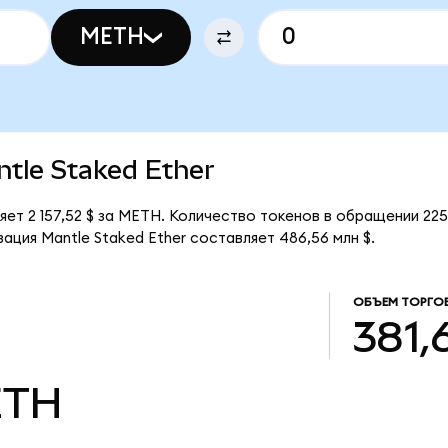
METH
antle Staked Ether
яет 2 157,52 $ за METH. Количество токенов в обращении 22
ация Mantle Staked Ether составляет 486,56 млн $.
ОБЪЕМ ТОРГО
381,
TH