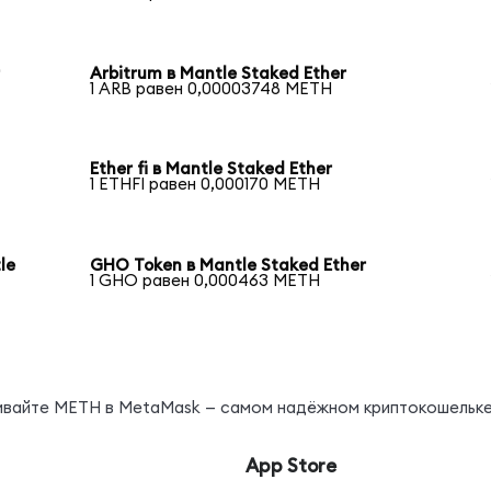
r
Arbitrum в Mantle Staked Ether
1 ARB равен 0,00003748 METH
Ether fi в Mantle Staked Ether
1 ETHFI равен 0,000170 METH
le
GHO Token в Mantle Staked Ether
1 GHO равен 0,000463 METH
нивайте METH в MetaMask — самом надёжном криптокошельке
App Store