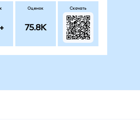
к
Оценок
Скачать
+
75.8K