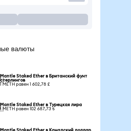
ные валюты
Mantle Staked Ether в Британский фунт

стерлингов
1 METH равен 1 602,78 £
Mantle Staked Ether в Турецкая лира

1 METH равен 102 687,73 ₺
Mantle Staked Ether в Канадский доллар