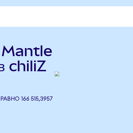
ь Mantle
 chiliZ
)
РАВНО 166 515,3957