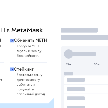
ETH в MetaMask
Торговать
H
Обменять METH
H
Торгуйте METH
внутри и между
блокчейнами.
15м
30м
Стейкинг
Заставьте вашу
ом
криптовалюту
работать и
получайте
пассивный доход.