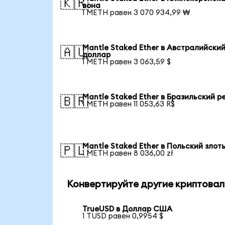
🇰🇷
вона
1 METH равен 3 070 934,99 ₩
Mantle Staked Ether в Австралийски
🇦🇺
доллар
1 METH равен 3 063,59 $
Mantle Staked Ether в Бразильский р
🇧🇷
1 METH равен 11 053,63 R$
Mantle Staked Ether в Польский злот
🇵🇱
1 METH равен 8 036,00 zł
Конвертируйте другие криптовал
TrueUSD в Доллар США
1 TUSD равен 0,9954 $