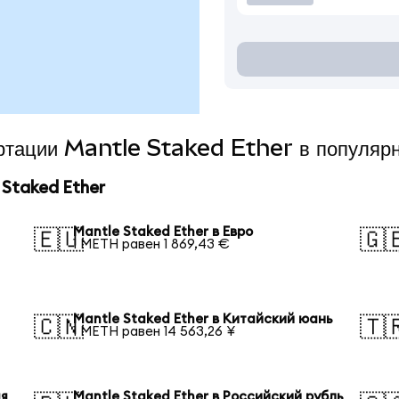
ертации Mantle Staked Ether в популяр
Staked Ether
Mantle Staked Ether в Евро
🇪🇺
🇬
1 METH равен 1 869,43 €
Mantle Staked Ether в Китайский юань
🇨🇳
🇹
1 METH равен 14 563,26 ¥
ая
Mantle Staked Ether в Российский рубль