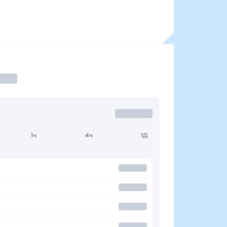
1ч
4ч
1Д