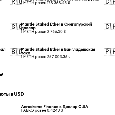
🇷🇺
🇨
1 METH равен 175 355,43 ₽
й
Mantle Staked Ether в Сингапурский
🇸🇬
🇨
доллар
1 METH равен 2 766,30 $
еал
Mantle Staked Ether в Бангладешская
🇧🇩
🇵
така
1 METH равен 267 003,36 ৳
ый
юты в USD
Aerodrome Finance в Доллар США
1 AERO равен 0,4243 $