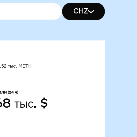
CHZ
5,52 тыс. METH
ВЛИ
(24 Ч)
68 тыс. $