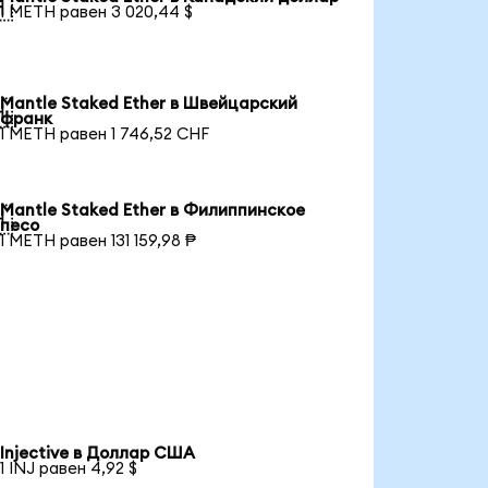

1 METH равен 3 020,44 $
Mantle Staked Ether в Швейцарский

франк
1 METH равен 1 746,52 CHF
Mantle Staked Ether в Филиппинское

песо
1 METH равен 131 159,98 ₱
Injective в Доллар США
1 INJ равен 4,92 $