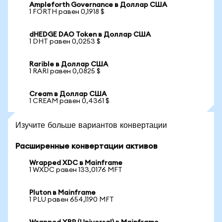
Ampleforth Governance в Доллар США
1 FORTH равен 0,1918 $
dHEDGE DAO Token в Доллар США
1 DHT равен 0,0253 $
Rarible в Доллар США
1 RARI равен 0,0825 $
Cream в Доллар США
1 CREAM равен 0,4361 $
Изучите больше вариантов конвертации
Расширенные конвертации активов
Wrapped XDC в Mainframe
1 WXDC равен 133,0176 MFT
Pluton в Mainframe
1 PLU равен 654,1190 MFT