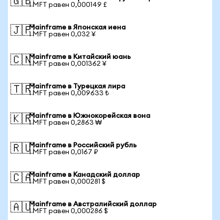
🇬🇧
1 MFT равен 0,000149 £
Mainframe в Японская иена
🇯🇵
1 MFT равен 0,032 ¥
Mainframe в Китайский юань
🇨🇳
1 MFT равен 0,001362 ¥
Mainframe в Турецкая лира
🇹🇷
1 MFT равен 0,009633 ₺
Mainframe в Южнокорейская вона
🇰🇷
1 MFT равен 0,2863 ₩
Mainframe в Российский рубль
🇷🇺
1 MFT равен 0,0167 ₽
Mainframe в Канадский доллар
🇨🇦
1 MFT равен 0,000281 $
Mainframe в Австралийский доллар
🇦🇺
1 MFT равен 0,000286 $