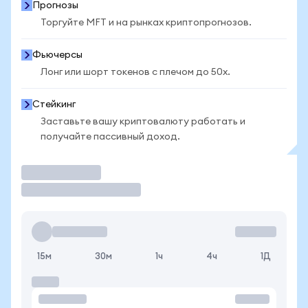
Прогнозы
Торгуйте MFT и на рынках криптопрогнозов.
Фьючерсы
Лонг или шорт токенов с плечом до 50x.
Стейкинг
Заставьте вашу криптовалюту работать и
получайте пассивный доход.
Торговать
15м
30м
1ч
4ч
1Д