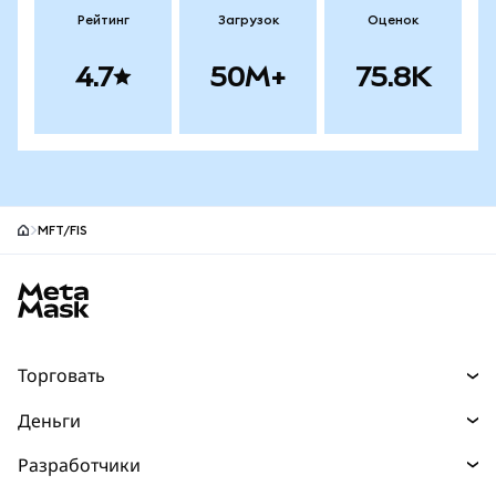
Рейтинг
Загрузок
Оценок
4.7
50M+
75.8K
MFT/FIS
Нижний колонтитул сайта MetaMask
Торговать
Торговля
Деньги
Swaps
Покупайте
Разработчики
Прогнозы
НОВИНКА
Карта
Документация для разработчиков