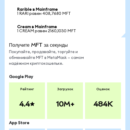
Rarible в Mainframe
1 RARI равен 408,7680 MFT
Cream в Mainframe
1 CREAM равен 2160,1030 MFT
Получите MFT за секунды
Покупайте, продавайте, торгуйте и
обменивайте MFT в MetaMask — самом
надёжном криптокошельке.
Google Play
Рейтинг
Загрузок
Оценок
4.4
10M+
484K
App Store