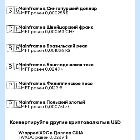
Mainframe в Сингапурский доллар
🇸🇬
1 MFT равен 0,000258 $
Mainframe в Швейцарский франк
🇨🇭
1 MFT равен 0,000163 CHF
Mainframe в Бразильский реал
🇧🇷
1 MFT равен 0,001026 R$
Mainframe в Бангладешская така
🇧🇩
1 MFT равен 0,0249 ৳
Mainframe в Филиппинское песо
🇵🇭
1 MFT равен 0,0123 ₱
Mainframe в Польский злотый
🇵🇱
1 MFT равен 0,000751 zł
Конвертируйте другие криптовалюты в USD
Wrapped XDC в Доллар США
1 WXDC равен 0,0269 $