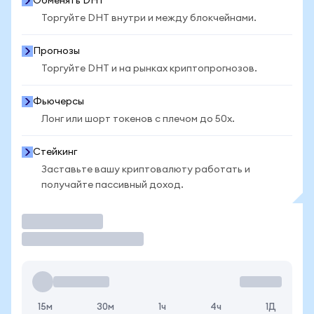
Обменять DHT
Торгуйте DHT внутри и между блокчейнами.
Прогнозы
Торгуйте DHT и на рынках криптопрогнозов.
Фьючерсы
Лонг или шорт токенов с плечом до 50x.
Стейкинг
Заставьте вашу криптовалюту работать и
получайте пассивный доход.
Торговать
15м
30м
1ч
4ч
1Д