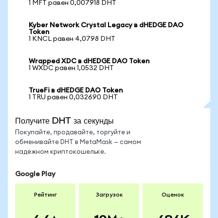
1 MFT равен 0,007918 DHT
Kyber Network Crystal Legacy в dHEDGE DAO
Token
1 KNCL равен 4,0798 DHT
Wrapped XDC в dHEDGE DAO Token
1 WXDC равен 1,0532 DHT
TrueFi в dHEDGE DAO Token
1 TRU равен 0,032690 DHT
Получите DHT за секунды
Покупайте, продавайте, торгуйте и
обменивайте DHT в MetaMask — самом
надёжном криптокошельке.
Google Play
Рейтинг
Загрузок
Оценок