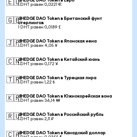
dHEDGE DAO Token в Евро
🇪🇺
1 DHT равен 0,0221 €
dHEDGE DAO Token в Британский фунт
🇬🇧
стерлингов
1 DHT равен 0,0189 £
dHEDGE DAO Token в Японская иена
🇯🇵
1 DHT равен 4,05 ¥
dHEDGE DAO Token в Китайский юань
🇨🇳
1 DHT равен 0,172 ¥
dHEDGE DAO Token в Турецкая лира
🇹🇷
1 DHT равен 1,22 ₺
dHEDGE DAO Token в Южнокорейская вона
🇰🇷
1 DHT равен 36,14 ₩
dHEDGE DAO Token в Российский рубль
🇷🇺
1 DHT равен 2,11 ₽
dHEDGE DAO Token в Канадский доллар
🇨🇦