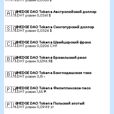
1 DHT равен 0,0355 $
dHEDGE DAO Token в Австралийский доллар
🇦🇺
1 DHT равен 0,0361 $
dHEDGE DAO Token в Сингапурский доллар
🇸🇬
1 DHT равен 0,0326 $
dHEDGE DAO Token в Швейцарский франк
🇨🇭
1 DHT равен 0,0206 CHF
dHEDGE DAO Token в Бразильский реал
🇧🇷
1 DHT равен 0,1296 R$
dHEDGE DAO Token в Бангладешская така
🇧🇩
1 DHT равен 3,15 ৳
dHEDGE DAO Token в Филиппинское песо
🇵🇭
1 DHT равен 1,55 ₱
dHEDGE DAO Token в Польский злотый
🇵🇱
1 DHT равен 0,0949 zł