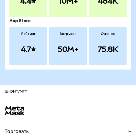
4.4
10M+
484K
App Store
Рейтинг
Загрузок
Оценок
4.7
50M+
75.8K
DHT/MFT
Нижний колонтитул сайта MetaMask
Торговать