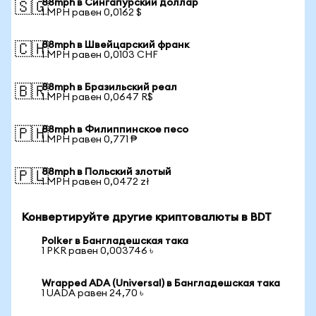
88mph в Сингапурский доллар
🇸🇬
1 MPH равен 0,0162 $
88mph в Швейцарский франк
🇨🇭
1 MPH равен 0,0103 CHF
88mph в Бразильский реал
🇧🇷
1 MPH равен 0,0647 R$
88mph в Филиппинское песо
🇵🇭
1 MPH равен 0,771 ₱
88mph в Польский злотый
🇵🇱
1 MPH равен 0,0472 zł
Конвертируйте другие криптовалюты в BDT
Polker в Бангладешская така
1 PKR равен 0,003746 ৳
Wrapped ADA (Universal) в Бангладешская така
1 UADA равен 24,70 ৳