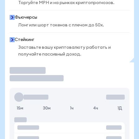
Торгуйте MPH и на рынках криптопрогнозов.
Фьючерсы
Лонг или шорт токенов с плечом до 50x.
Стейкинг
Заставьте вашу криптовалюту работать и
получайте пассивный доход.
Торговать
15м
30м
1ч
4ч
1Д