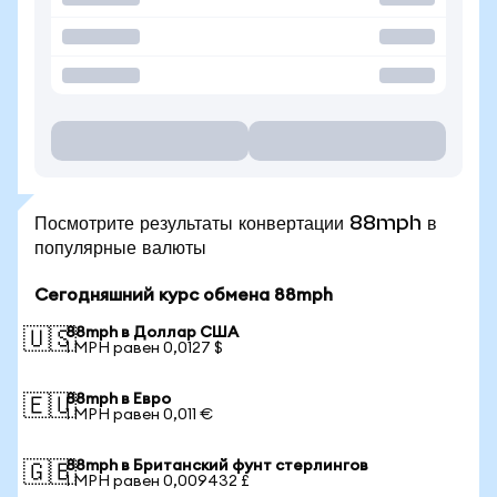
Посмотрите результаты конвертации 88mph в
популярные валюты
Сегодняшний курс обмена 88mph
88mph в Доллар США
🇺🇸
1 MPH равен 0,0127 $
88mph в Евро
🇪🇺
1 MPH равен 0,011 €
88mph в Британский фунт стерлингов
🇬🇧
1 MPH равен 0,009432 £