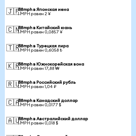
88mph в Японская иена
🇯🇵
1 MPH равен 2 ¥
88mph в Китайский юань
🇨🇳
1 MPH равен 0,0857 ¥
88mph в Турецкая лира
🇹🇷
1 MPH равен 0,6058 ₺
88mph в Южнокорейская вона
🇰🇷
1 MPH равен 17,88 ₩
88mph в Российский рубль
🇷🇺
1 MPH равен 1,04 ₽
88mph в Канадский доллар
🇨🇦
1 MPH равен 0,0177 $
88mph в Австралийский доллар
🇦🇺
1 MPH равен 0,018 $