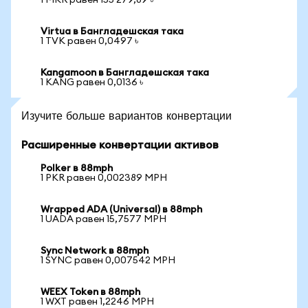
1 MKR равен 155 279,89 ৳
Virtua в Бангладешская така
1 TVK равен 0,0497 ৳
Kangamoon в Бангладешская така
1 KANG равен 0,0136 ৳
Изучите больше вариантов конвертации
Расширенные конвертации активов
Polker в 88mph
1 PKR равен 0,002389 MPH
Wrapped ADA (Universal) в 88mph
1 UADA равен 15,7577 MPH
Sync Network в 88mph
1 SYNC равен 0,007542 MPH
WEEX Token в 88mph
1 WXT равен 1,2246 MPH