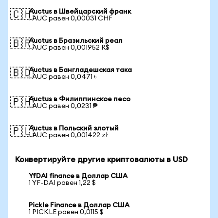
Auctus в Швейцарский франк
🇨🇭
1 AUC равен 0,00031 CHF
Auctus в Бразильский реал
🇧🇷
1 AUC равен 0,001952 R$
Auctus в Бангладешская така
🇧🇩
1 AUC равен 0,0471 ৳
Auctus в Филиппинское песо
🇵🇭
1 AUC равен 0,0231 ₱
Auctus в Польский злотый
🇵🇱
1 AUC равен 0,001422 zł
Конвертируйте другие криптовалюты в USD
YfDAI finance в Доллар США
1 YF-DAI равен 1,22 $
Pickle Finance в Доллар США
1 PICKLE равен 0,0115 $