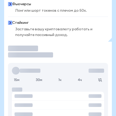
Фьючерсы
Лонг или шорт токенов с плечом до 50x.
Стейкинг
Заставьте вашу криптовалюту работать и
получайте пассивный доход.
Торговать
15м
30м
1ч
4ч
1Д