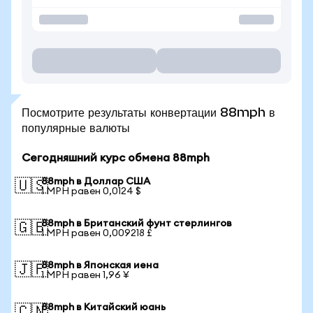
Посмотрите результаты конвертации 88mph в
популярные валюты
Сегодняшний курс обмена 88mph
88mph в Доллар США
🇺🇸
1 MPH равен 0,0124 $
88mph в Британский фунт стерлингов
🇬🇧
1 MPH равен 0,009218 £
88mph в Японская иена
🇯🇵
1 MPH равен 1,96 ¥
88mph в Китайский юань
🇨🇳