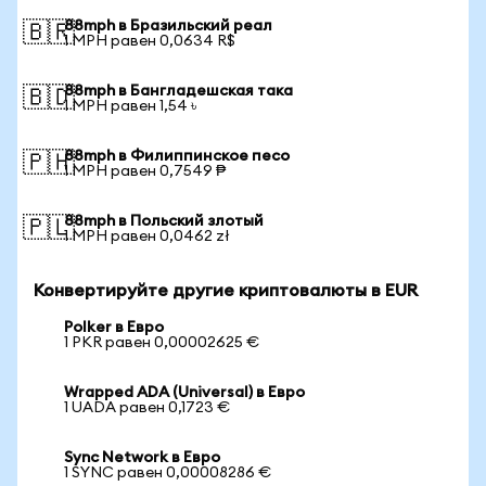
88mph в Бразильский реал
🇧🇷
1 MPH равен 0,0634 R$
88mph в Бангладешская така
🇧🇩
1 MPH равен 1,54 ৳
88mph в Филиппинское песо
🇵🇭
1 MPH равен 0,7549 ₱
88mph в Польский злотый
🇵🇱
1 MPH равен 0,0462 zł
Конвертируйте другие криптовалюты в EUR
Polker в Евро
1 PKR равен 0,00002625 €
Wrapped ADA (Universal) в Евро
1 UADA равен 0,1723 €
Sync Network в Евро
1 SYNC равен 0,00008286 €