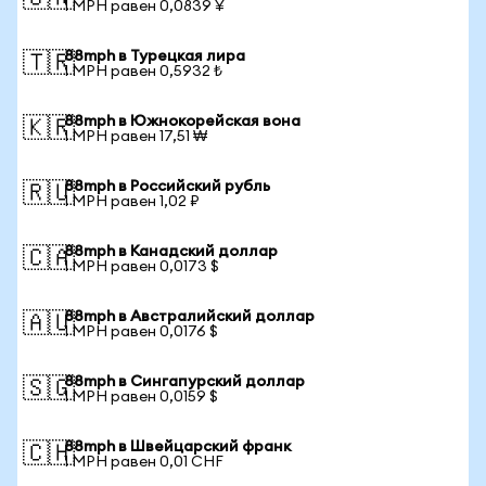
1 MPH равен 0,0839 ¥
88mph в Турецкая лира
🇹🇷
1 MPH равен 0,5932 ₺
88mph в Южнокорейская вона
🇰🇷
1 MPH равен 17,51 ₩
88mph в Российский рубль
🇷🇺
1 MPH равен 1,02 ₽
88mph в Канадский доллар
🇨🇦
1 MPH равен 0,0173 $
88mph в Австралийский доллар
🇦🇺
1 MPH равен 0,0176 $
88mph в Сингапурский доллар
🇸🇬
1 MPH равен 0,0159 $
88mph в Швейцарский франк
🇨🇭
1 MPH равен 0,01 CHF