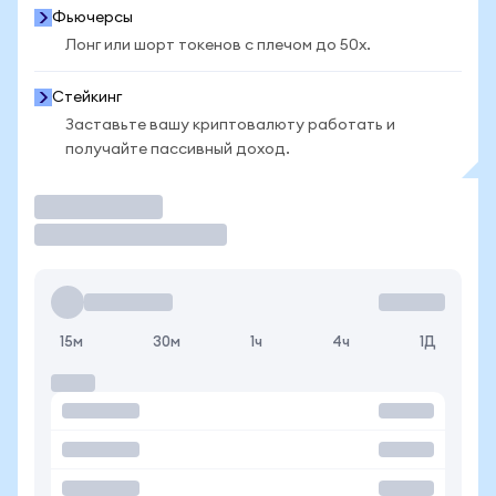
Фьючерсы
Лонг или шорт токенов с плечом до 50x.
Стейкинг
Заставьте вашу криптовалюту работать и
получайте пассивный доход.
Торговать
15м
30м
1ч
4ч
1Д