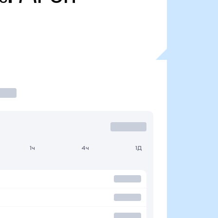
1ч
4ч
1Д