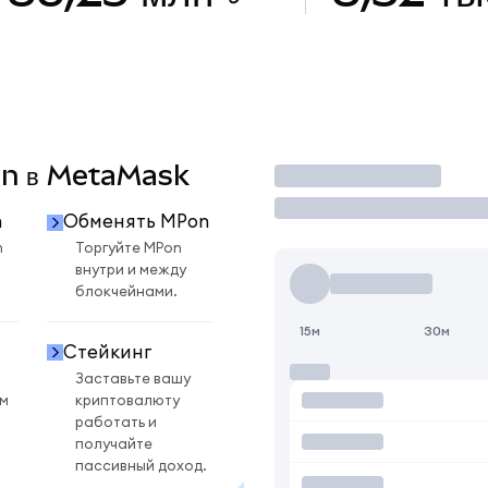
Pon в MetaMask
Торговать
n
Обменять MPon
n
Торгуйте MPon
внутри и между
блокчейнами.
15м
30м
Стейкинг
Заставьте вашу
ом
криптовалюту
работать и
получайте
пассивный доход.