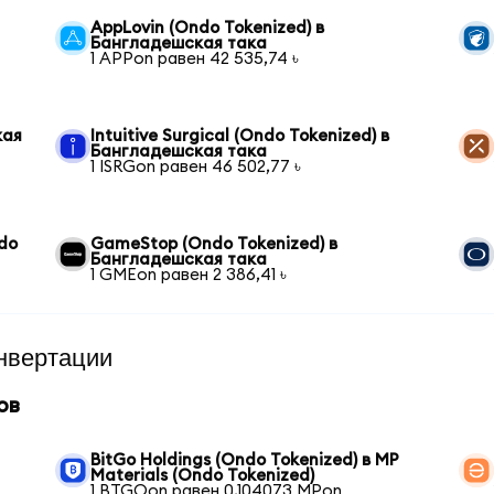
AppLovin (Ondo Tokenized) в
Бангладешская така
1 APPon равен 42 535,74 ৳
кая
Intuitive Surgical (Ondo Tokenized) в
Бангладешская така
1 ISRGon равен 46 502,77 ৳
ndo
GameStop (Ondo Tokenized) в
Бангладешская така
1 GMEon равен 2 386,41 ৳
нвертации
ов
BitGo Holdings (Ondo Tokenized) в MP
Materials (Ondo Tokenized)
1 BTGOon равен 0,104073 MPon