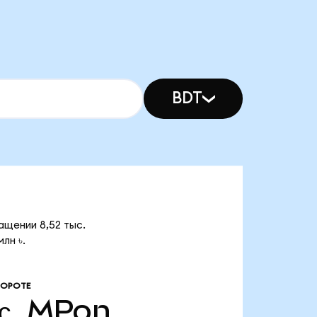
BDT
ащении 8,52 тыс.
лн ৳.
БОРОТЕ
с.
MPon