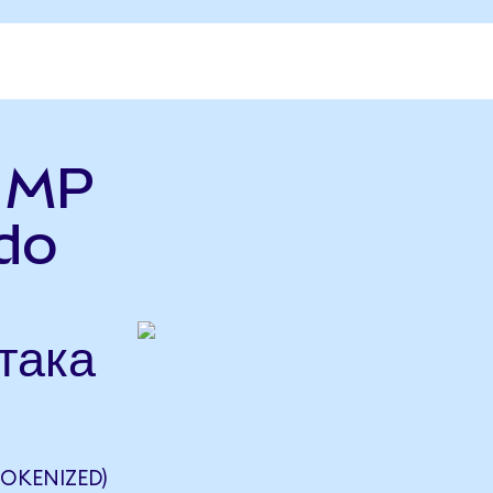
ь MP
do
така
TOKENIZED)