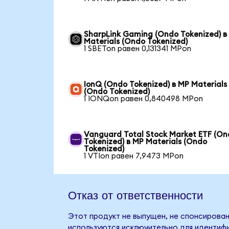
SharpLink Gaming (Ondo Tokenized) в
Materials (Ondo Tokenized)
1 SBETon равен 0,131341 MPon
IonQ (Ondo Tokenized) в MP Materials
(Ondo Tokenized)
1 IONQon равен 0,840498 MPon
Vanguard Total Stock Market ETF (O
Tokenized) в MP Materials (Ondo
Tokenized)
1 VTIon равен 7,9473 MPon
Отказ от ответственности
Этот продукт не выпущен, не спонсирован,
используются исключительно для идентифи