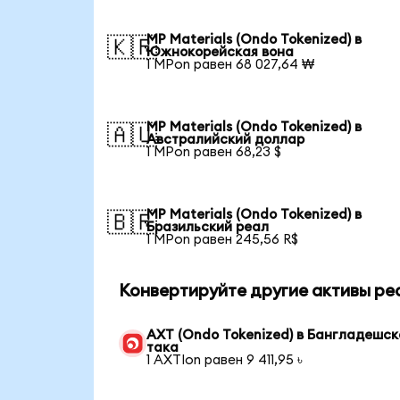
MP Materials (Ondo Tokenized) в
🇰🇷
Южнокорейская вона
1 MPon равен 68 027,64 ₩
MP Materials (Ondo Tokenized) в
🇦🇺
Австралийский доллар
1 MPon равен 68,23 $
MP Materials (Ondo Tokenized) в
🇧🇷
Бразильский реал
1 MPon равен 245,56 R$
Конвертируйте другие активы ре
AXT (Ondo Tokenized) в Бангладешск
така
1 AXTIon равен 9 411,95 ৳