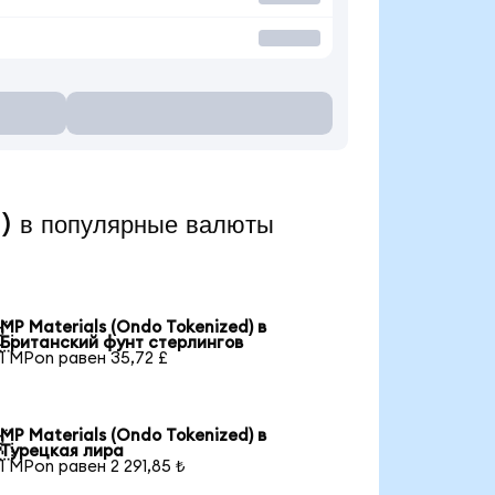
) в популярные валюты
MP Materials (Ondo Tokenized) в

Британский фунт стерлингов
1 MPon равен 35,72 £
MP Materials (Ondo Tokenized) в

Турецкая лира
1 MPon равен 2 291,85 ₺