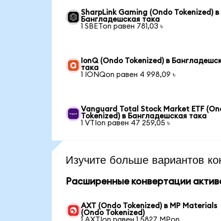
SharpLink Gaming (Ondo Tokenized) в
Бангладешская така
1 SBETon равен 781,03 ৳
IonQ (Ondo Tokenized) в Бангладешс
така
1 IONQon равен 4 998,09 ৳
Vanguard Total Stock Market ETF (O
Tokenized) в Бангладешская така
1 VTIon равен 47 259,05 ৳
Изучите больше вариантов ко
Расширенные конвертации актив
AXT (Ondo Tokenized) в MP Materials
(Ondo Tokenized)
1 AXTIon равен 1,5827 MPon