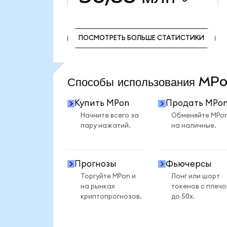
ПОСМОТРЕТЬ БОЛЬШЕ СТАТИСТИКИ
ПОСМОТРЕТЬ БОЛЬШЕ СТАТИСТИКИ
Способы использования M
Купить MPon
Продать MPo
Начните всего за
Обменяйте MPo
пару нажатий.
на наличные.
Прогнозы
Фьючерсы
Торгуйте MPon и
Лонг или шорт
на рынках
токенов с плеч
криптопрогнозов.
до 50x.