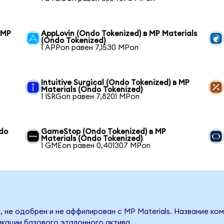
 MP
AppLovin (Ondo Tokenized) в MP Materials
(Ondo Tokenized)
1 APPon равен 7,1530 MPon
Intuitive Surgical (Ondo Tokenized) в MP
Materials (Ondo Tokenized)
1 ISRGon равен 7,8201 MPon
ndo
GameStop (Ondo Tokenized) в MP
Materials (Ondo Tokenized)
1 GMEon равен 0,401307 MPon
 не одобрен и не аффилирован с MP Materials. Название ко
кации базового эталонного актива.