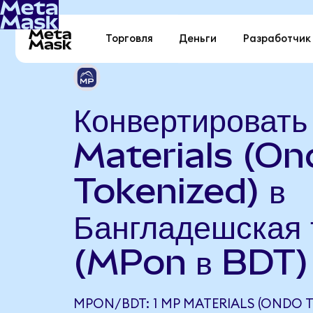
Торговля
Деньги
Разработчик
Конвертироват
Materials (On
Tokenized) в
Бангладешская 
(MPon в BDT)
MPON/BDT: 1 MP MATERIALS (ONDO 