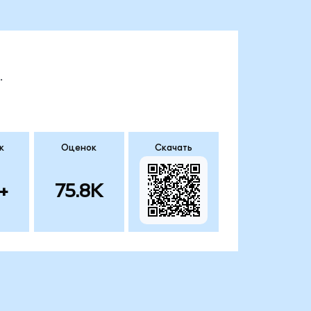
.
к
Оценок
Скачать
+
75.8K