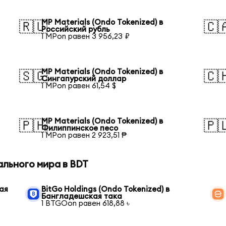
MP Materials (Ondo Tokenized) в
🇷🇺
🇨
Российский рубль
1 MPon равен 3 956,23 ₽
MP Materials (Ondo Tokenized) в
🇸🇬
🇨
Сингапурский доллар
1 MPon равен 61,54 $
MP Materials (Ondo Tokenized) в
🇵🇭
🇵
Филиппинское песо
1 MPon равен 2 923,51 ₱
ального мира в BDT
ая
BitGo Holdings (Ondo Tokenized) в
Бангладешская така
1 BTGOon равен 618,88 ৳