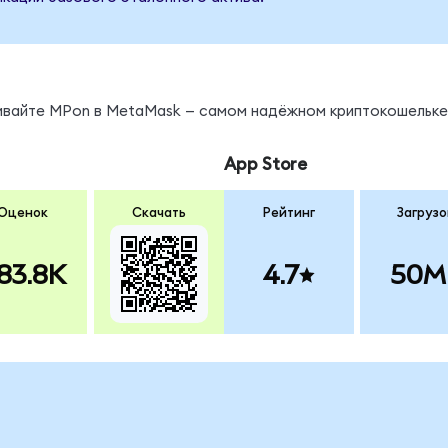
нивайте MPon в MetaMask — самом надёжном криптокошельке
App Store
Оценок
Скачать
Рейтинг
Загрузо
83.8K
4.7
50M