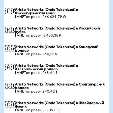
Arista Networks (Ondo Tokenized) в
🇰🇷
Южнокорейская вона
1 ANETon равен 266 624,79 ₩
Arista Networks (Ondo Tokenized) в Российский
🇷🇺
рубль
1 ANETon равен 15 453,35 ₽
Arista Networks (Ondo Tokenized) в Канадский
🇨🇦
доллар
1 ANETon равен 264,22 $
Arista Networks (Ondo Tokenized) в
🇦🇺
Австралийский доллар
1 ANETon равен 268,44 $
Arista Networks (Ondo Tokenized) в Сингапурский
🇸🇬
доллар
1 ANETon равен 240,42 $
Arista Networks (Ondo Tokenized) в Швейцарский
🇨🇭
франк
1 ANETon равен 153,05 CHF