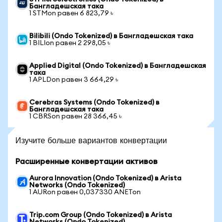
Бангладешская така
1 STMon равен 6 823,79 ৳
Bilibili (Ondo Tokenized) в Бангладешская така
1 BILIon равен 2 298,05 ৳
Applied Digital (Ondo Tokenized) в Бангладешская
така
1 APLDon равен 3 664,29 ৳
Cerebras Systems (Ondo Tokenized) в
Бангладешская така
1 CBRSon равен 28 366,45 ৳
Изучите больше вариантов конвертации
Расширенные конвертации активов
Aurora Innovation (Ondo Tokenized) в Arista
Networks (Ondo Tokenized)
1 AURon равен 0,037330 ANETon
Trip.com Group (Ondo Tokenized) в Arista