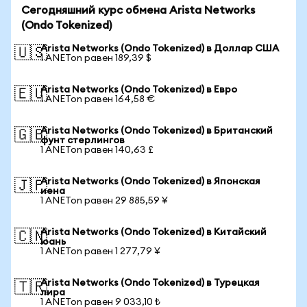
Сегодняшний курс обмена Arista Networks
(Ondo Tokenized)
Arista Networks (Ondo Tokenized) в Доллар США
🇺🇸
1 ANETon равен 189,39 $
Arista Networks (Ondo Tokenized) в Евро
🇪🇺
1 ANETon равен 164,58 €
Arista Networks (Ondo Tokenized) в Британский
🇬🇧
фунт стерлингов
1 ANETon равен 140,63 £
Arista Networks (Ondo Tokenized) в Японская
🇯🇵
иена
1 ANETon равен 29 885,59 ¥
Arista Networks (Ondo Tokenized) в Китайский
🇨🇳
юань
1 ANETon равен 1 277,79 ¥
Arista Networks (Ondo Tokenized) в Турецкая
🇹🇷
лира
1 ANETon равен 9 033,10 ₺