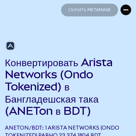
СКАЧАТЬ METAMASK
СКАЧАТЬ METAMASK
Конвертировать Arista
Networks (Ondo
Tokenized) в
Бангладешская така
(ANETon в BDT)
ANETON/BDT: 1 ARISTA NETWORKS (ONDO
TOKENIZED) РАВНО 23 374,1804 BDT