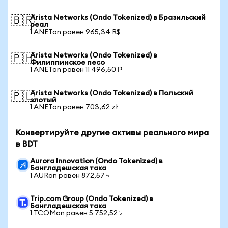
Arista Networks (Ondo Tokenized) в Бразильский
🇧🇷
реал
1 ANETon равен 965,34 R$
Arista Networks (Ondo Tokenized) в
🇵🇭
Филиппинское песо
1 ANETon равен 11 496,50 ₱
Arista Networks (Ondo Tokenized) в Польский
🇵🇱
злотый
1 ANETon равен 703,62 zł
Конвертируйте другие активы реального мира
в BDT
Aurora Innovation (Ondo Tokenized) в
Бангладешская така
1 AURon равен 872,57 ৳
Trip.com Group (Ondo Tokenized) в
Бангладешская така
1 TCOMon равен 5 752,52 ৳