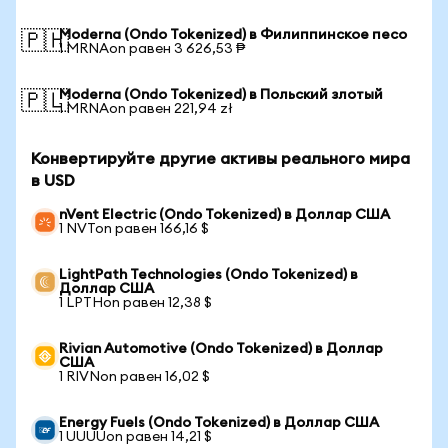
Moderna (Ondo Tokenized) в Филиппинское песо
🇵🇭
1 MRNAon равен 3 626,53 ₱
Moderna (Ondo Tokenized) в Польский злотый
🇵🇱
1 MRNAon равен 221,94 zł
Конвертируйте другие активы реального мира
в USD
nVent Electric (Ondo Tokenized) в Доллар США
1 NVTon равен 166,16 $
LightPath Technologies (Ondo Tokenized) в
Доллар США
1 LPTHon равен 12,38 $
Rivian Automotive (Ondo Tokenized) в Доллар
США
1 RIVNon равен 16,02 $
Energy Fuels (Ondo Tokenized) в Доллар США
1 UUUUon равен 14,21 $