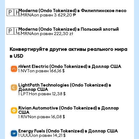
Moderna (Ondo Tokenized) в Филиппинское песо
🇵🇭
1 MRNAon равен 3 629,20 ₱
Moderna (Ondo Tokenized) в Польский злотый
🇵🇱
1 MRNAon равен 222,30 zł
Конвертируйте другие активы реального мира
в USD
nVent Electric (Ondo Tokenized) в Доллар США
1 NVTon равен 166,16 $
LightPath Technologies (Ondo Tokenized) в
Доллар США
1 LPTHon равен 12,38 $
Rivian Automotive (Ondo Tokenized) в Доллар
США
1 RIVNon равен 16,08 $
Energy Fuels (Ondo Tokenized) в Доллар США
1 UUUUon равен 14,21 $