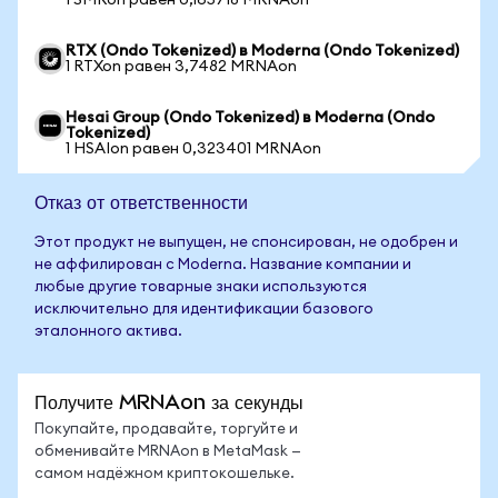
1 SMRon равен 0,165718 MRNAon
RTX (Ondo Tokenized) в Moderna (Ondo Tokenized)
1 RTXon равен 3,7482 MRNAon
Hesai Group (Ondo Tokenized) в Moderna (Ondo
Tokenized)
1 HSAIon равен 0,323401 MRNAon
Отказ от ответственности
Этот продукт не выпущен, не спонсирован, не одобрен и
не аффилирован с Moderna. Название компании и
любые другие товарные знаки используются
исключительно для идентификации базового
эталонного актива.
Получите MRNAon за секунды
Покупайте, продавайте, торгуйте и
обменивайте MRNAon в MetaMask —
самом надёжном криптокошельке.