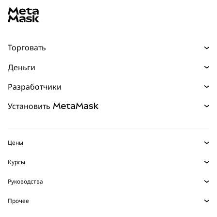
Торговать
Торговля
Деньги
Swaps
Покупайте
Разработчики
Прогнозы
НОВИНКА
Карта
Документация для разработчиков
Установить MetaMask
Перпы
НОВИНКА
mUSD
НОВИНКА
Инфопанель
Защита транзакций
Реальные активы
Зарабатывайте
Набор умных счетов
Агентский кошелек
НОВИНКА
Цены
Встроенные кошельки
Snaps
Цена Bitcoin
Курсы
MetaMask Connect
Цена Ethereum
Награды
НОВИНКА
BTC в USD
Цена Solana
Руководства
Snaps
Безопасность
ETH в USD
Купить BTC
Цена Shiba Inu
USDT в INR
Прочее
Сервисы Web3
Поддержка
Купить ETH
Цена Pepe
Исследуйте контент
BTC в USDT