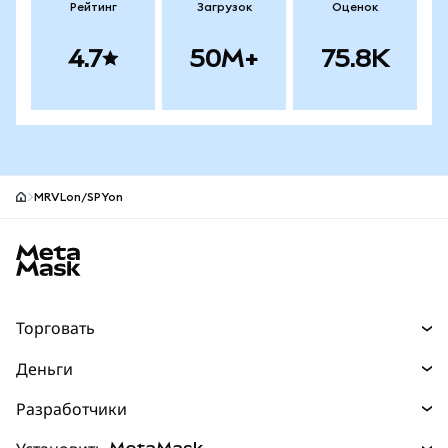
Рейтинг
Загрузок
Оценок
4.7
50M+
75.8K
MRVLon/SPYon
Нижний колонтитул сайта MetaMask
Торговать
Торговля
Деньги
Swaps
Покупайте
Разработчики
Прогнозы
НОВИНКА
Карта
Документация для разработчиков