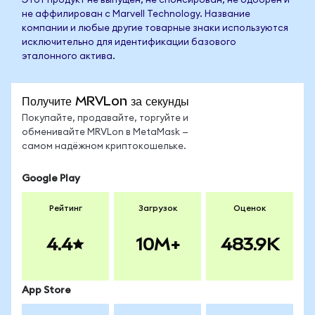
Этот продукт не выпущен, не спонсирован, не одобрен и
не аффилирован с Marvell Technology. Название
компании и любые другие товарные знаки используются
исключительно для идентификации базового
эталонного актива.
Получите MRVLon за секунды
Покупайте, продавайте, торгуйте и
обменивайте MRVLon в MetaMask —
самом надёжном криптокошельке.
Google Play
Рейтинг
Загрузок
Оценок
4.4
10M+
483.9K
App Store