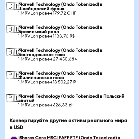
Marvell Technology (Ondo Tokenized) в
🇨🇭
Швейцарский франк
1 MRVLon равен 179,72 CHF
Marvell Technology (Ondo Tokenized) в
🇧🇷
Бразильский реал
1 MRVLon равен 1 133,76 R$
Marvell Technology (Ondo Tokenized) в
🇧🇩
Бангладешская така
1 MRVLon равен 27 450,68 ৳
Marvell Technology (Ondo Tokenized) в
🇵🇭
Филиппинское песо
1 MRVLon равен 13 502,27 ₱
Marvell Technology (Ondo Tokenized) в Польский
🇵🇱
злотый
1 MRVLon равен 826,33 zł
Конвертируйте другие активы реального мира
в USD
iShares Core MSCI EAFE ETF (Ondo Tokenized) в