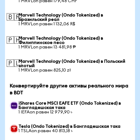
1 MRVLon равен 179,48 CHF
Marvell Technology (Ondo Tokenized) в
🇧🇷
Бразильский реал
1 MRVLon равен 1 132,06 R$
Marvell Technology (Ondo Tokenized) в
🇵🇭
Филиппинское песо
1 MRVLon равен 13 481,98 ₱
Marvell Technology (Ondo Tokenized) в Польский
🇵🇱
злотый
1 MRVLon равен 825,10 zł
Конвертируйте другие активы реального мира
в BDT
iShares Core MSCI EAFE ETF (Ondo Tokenized) в
Бангладешская така
1 IEFAon равен 12 979,90 ৳
Tesla (Ondo Tokenized) в Бангладешская така
1 TSLAon равен 40 813,18 ৳