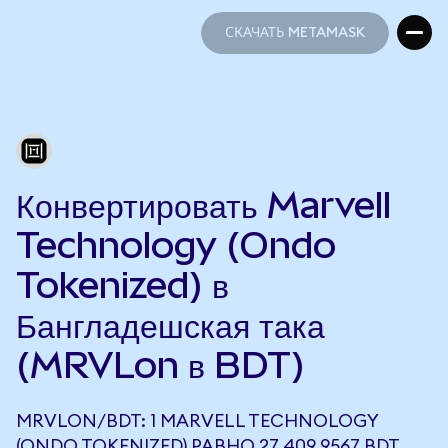
СКАЧАТЬ METAMASK
СКАЧАТЬ METAMASK
Конвертировать Marvell
Technology (Ondo
Tokenized) в
Бангладешская така
(MRVLon в BDT)
MRVLON/BDT: 1 MARVELL TECHNOLOGY
(ONDO TOKENIZED) РАВНО 27 409,9567 BDT