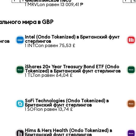
Филиппинское песо
1 MRVLon равен 13 009,41 ₱
ального мира в GBP
Intel (Ondo Tokenized) в Британский фунт
нгов
стерлингов
1 INTCon равен 75,53 £
iShares 20+ Year Treasury Bond ETF (Ondo
Tokenized) в Британский фунт стерлингов
1 TLTon равен 64,04 £
SoFi Technologies (Ondo Tokenized) в
Британский фунт стерлингов
1 SOFIon равен 13,74 £
Hims & Hers Health (Ondo Tokenized) в
Британский фунт стерлингов