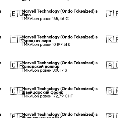
в
Marvell Technology (Ondo Tokenized) в
🇪🇺
🇯
Евро
1 MRVLon равен 185,46 €
в
Marvell Technology (Ondo Tokenized) в
🇹🇷
🇰
Турецкая лира
1 MRVLon равен 10 197,51 ₺
в
Marvell Technology (Ondo Tokenized) в
🇨🇦
🇦
Канадский доллар
1 MRVLon равен 300,17 $
в
Marvell Technology (Ondo Tokenized) в
🇨🇭
🇧
Швейцарский франк
1 MRVLon равен 172,79 CHF
в
Marvell Technology (Ondo Tokenized) в
🇵🇭
🇵