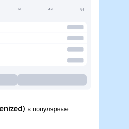
1ч
4ч
1Д
enized) в популярные