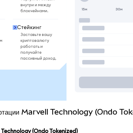
внутри и между
15м
30м
блокчейнами.
Стейкинг
Заставьте вашу
ом
криптовалюту
работать и
получайте
пассивный доход.
вертации Marvell Technology (Ondo Tok
Technology (Ondo Tokenized)