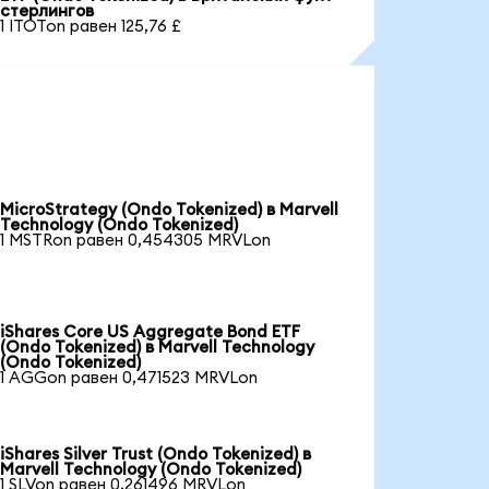
стерлингов
1 ITOTon равен 125,76 £
MicroStrategy (Ondo Tokenized) в Marvell
Technology (Ondo Tokenized)
1 MSTRon равен 0,454305 MRVLon
iShares Core US Aggregate Bond ETF
(Ondo Tokenized) в Marvell Technology
(Ondo Tokenized)
1 AGGon равен 0,471523 MRVLon
iShares Silver Trust (Ondo Tokenized) в
Marvell Technology (Ondo Tokenized)
1 SLVon равен 0,261496 MRVLon