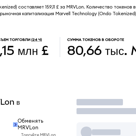
kenized) составляет 159,11 £ за MRVLon. Количество токенов
рыночная капитализация Marvell Technology (Ondo Tokenized
БЪЕМ ТОРГОВЛИ
(24 Ч)
СУММА ТОКЕНОВ В ОБОРОТЕ
1,15 млн £
80,66 тыс.
VLon в
Торговать
Обменять
MRVLon
Торгуйте MRVLon