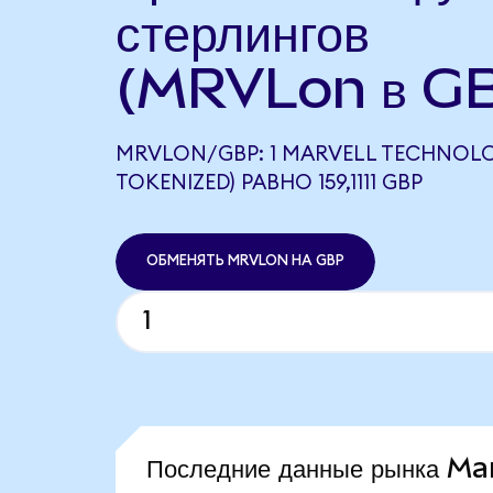
стерлингов
(MRVLon в G
MRVLON/GBP: 1 MARVELL TECHNOL
TOKENIZED) РАВНО 159,1111 GBP
ОБМЕНЯТЬ MRVLON НА GBP
Последние данные рынка M