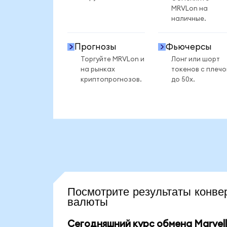
MRVLon на
наличные.
Прогнозы
Фьючерсы
Торгуйте MRVLon и
Лонг или шорт
на рынках
токенов с плеч
криптопрогнозов.
до 50x.
Посмотрите результаты кон
валюты
Сегодняшний курс обмена Marvell 