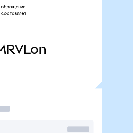
 в обращении
) составляет
MRVLon