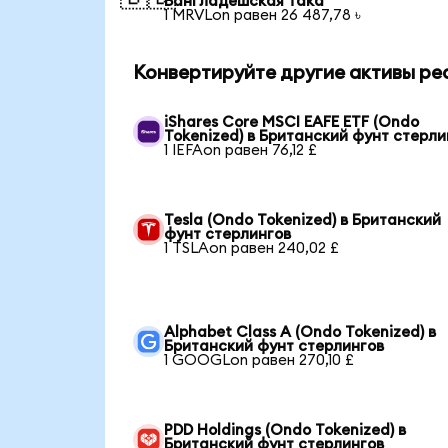
Бангладешская така
1 MRVLon равен 26 487,78 ৳
Конвертируйте другие активы ре
iShares Core MSCI EAFE ETF (Ondo
Tokenized) в Британский фунт стерли
1 IEFAon равен 76,12 £
Tesla (Ondo Tokenized) в Британский
фунт стерлингов
1 TSLAon равен 240,02 £
Alphabet Class A (Ondo Tokenized) в
Британский фунт стерлингов
1 GOOGLon равен 270,10 £
PDD Holdings (Ondo Tokenized) в
Британский фунт стерлингов