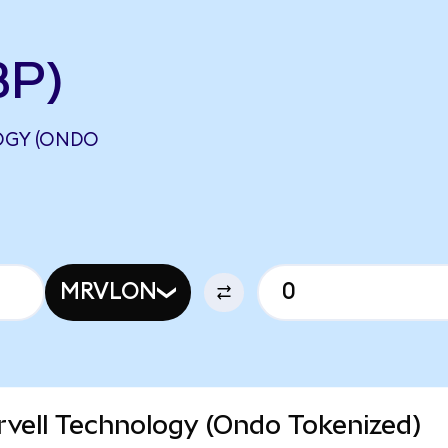
BP)
OGY (ONDO
MRVLON
arvell Technology (Ondo Tokenized)