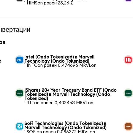
1 HIMSon равен 23,26 £
нвертации
ов
Intel (Ondo Tokenized) в Marvell
o
Technology (Ondo Tokenized)
1 INTCon равен 0,474696 MRVLon
iShares 20+ Year Treasury Bond ETF (Ondo
Tokenized) в Marvell Technology (Ondo
Tokenized)
1 TLTon равен 0,402463 MRVLon
SoFi Technologies (Ondo Tokenized) в
Marvell Technology (Ondo Tokenized)
1 SOFIon равен 0,086372 MRVLon