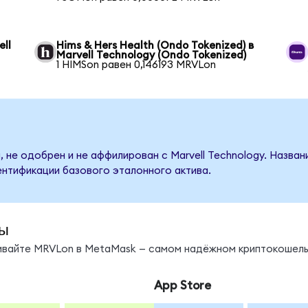
ell
Hims & Hers Health (Ondo Tokenized) в
Marvell Technology (Ondo Tokenized)
1 HIMSon равен 0,146193 MRVLon
 не одобрен и не аффилирован с Marvell Technology. Назва
ентификации базового эталонного актива.
ы
нивайте MRVLon в MetaMask — самом надёжном криптокошель
App Store