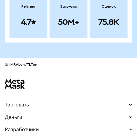
Рейтинг
Загрузок
Оценок
4.7
50M+
75.8K
MRVLon/TLTon
Нижний колонтитул сайта MetaMask
Торговать
Торговля
Деньги
Swaps
Покупайте
Разработчики
Прогнозы
НОВИНКА
Карта
Документация для разработчиков