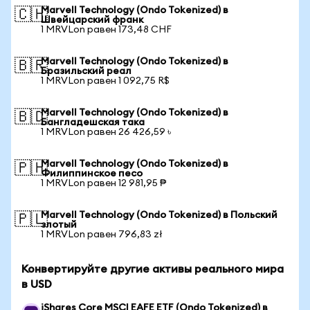
Marvell Technology (Ondo Tokenized) в
🇨🇭
Швейцарский франк
1 MRVLon равен 173,48 CHF
Marvell Technology (Ondo Tokenized) в
🇧🇷
Бразильский реал
1 MRVLon равен 1 092,75 R$
Marvell Technology (Ondo Tokenized) в
🇧🇩
Бангладешская така
1 MRVLon равен 26 426,59 ৳
Marvell Technology (Ondo Tokenized) в
🇵🇭
Филиппинское песо
1 MRVLon равен 12 981,95 ₱
Marvell Technology (Ondo Tokenized) в Польский
🇵🇱
злотый
1 MRVLon равен 796,83 zł
Конвертируйте другие активы реального мира
в USD
iShares Core MSCI EAFE ETF (Ondo Tokenized) в