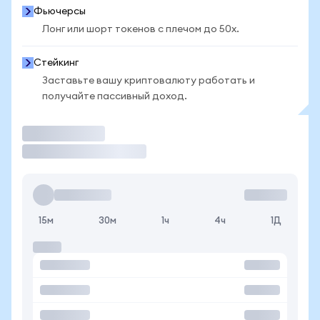
Фьючерсы
Лонг или шорт токенов с плечом до 50x.
Стейкинг
Заставьте вашу криптовалюту работать и
получайте пассивный доход.
Торговать
15м
30м
1ч
4ч
1Д