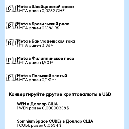
Meta в Швейцарский франк
🇨🇭
1 MTA равен 0,0252 CHF
Meta в Бразильский реал
🇧🇷
1 MTA равен 0,1586 R$
Meta в Бангладешская така
🇧🇩
1 MTA равен 3,86 ৳
Meta в Филиппинское песо
🇵🇭
1 MTA равен 1,90 ₱
Meta в Польский злотый
🇵🇱
1 MTA равен 0,1161 zł
Конвертируйте другие криптовалюты в USD
WEN в Доллар США
1 WEN равен 0,00000358 $
Somnium Space CUBEs в Доллар США
1 CUBE равен 0,0634 $