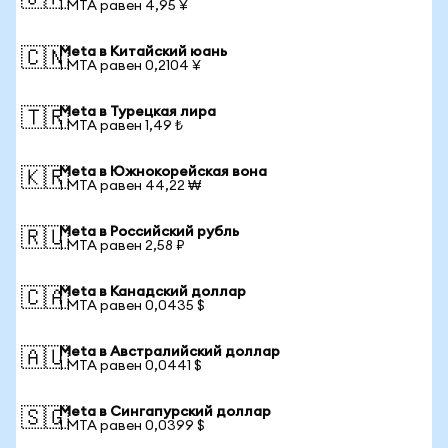
1 MTA равен 4,95 ¥
Meta в Китайский юань
🇨🇳
1 MTA равен 0,2104 ¥
Meta в Турецкая лира
🇹🇷
1 MTA равен 1,49 ₺
Meta в Южнокорейская вона
🇰🇷
1 MTA равен 44,22 ₩
Meta в Российский рубль
🇷🇺
1 MTA равен 2,58 ₽
Meta в Канадский доллар
🇨🇦
1 MTA равен 0,0435 $
Meta в Австралийский доллар
🇦🇺
1 MTA равен 0,0441 $
Meta в Сингапурский доллар
🇸🇬
1 MTA равен 0,0399 $