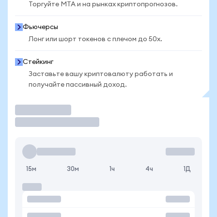
Торгуйте MTA и на рынках криптопрогнозов.
Фьючерсы
Лонг или шорт токенов с плечом до 50x.
Стейкинг
Заставьте вашу криптовалюту работать и
получайте пассивный доход.
Торговать
15м
30м
1ч
4ч
1Д