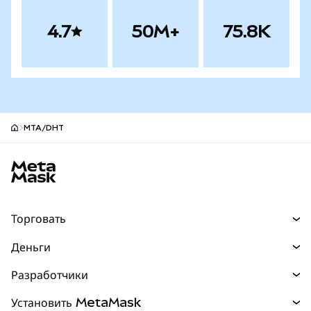
4.7
50M+
75.8K
MTA/DHT
Нижний колонтитул сайта MetaMask
Торговать
Торговля
Деньги
Swaps
Покупайте
Разработчики
Прогнозы
НОВИНКА
Карта
Документация для разработчиков
Установить MetaMask
Перпы
НОВИНКА