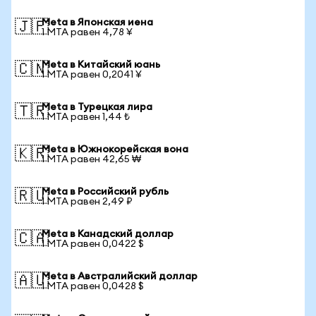
Meta в Японская иена
🇯🇵
1 MTA равен 4,78 ¥
Meta в Китайский юань
🇨🇳
1 MTA равен 0,2041 ¥
Meta в Турецкая лира
🇹🇷
1 MTA равен 1,44 ₺
Meta в Южнокорейская вона
🇰🇷
1 MTA равен 42,65 ₩
Meta в Российский рубль
🇷🇺
1 MTA равен 2,49 ₽
Meta в Канадский доллар
🇨🇦
1 MTA равен 0,0422 $
Meta в Австралийский доллар
🇦🇺
1 MTA равен 0,0428 $