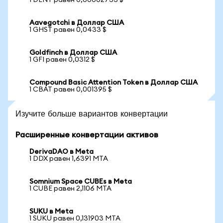
1 DENT равен 0,00002733 $
Aavegotchi в Доллар США
1 GHST равен 0,0433 $
Goldfinch в Доллар США
1 GFI равен 0,0312 $
Compound Basic Attention Token в Доллар США
1 CBAT равен 0,001395 $
Изучите больше вариантов конвертации
Расширенные конвертации активов
DerivaDAO в Meta
1 DDX равен 1,6391 MTA
Somnium Space CUBEs в Meta
1 CUBE равен 2,1106 MTA
SUKU в Meta
1 SUKU равен 0,131903 MTA