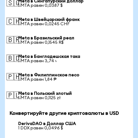
Meta в Сингапурский доллар
🇸🇬
1 MTA равен 0,0387 $
Meta в Швейцарский франк
🇨🇭
1 MTA равен 0,0245 CHF
Meta в Бразильский реал
🇧🇷
1 MTA равен 0,1545 R$
Meta в Бангладешская така
🇧🇩
1 MTA равен 3,74 ৳
Meta в Филиппинское песо
🇵🇭
1 MTA равен 1,84 ₱
Meta в Польский злотый
🇵🇱
1 MTA равен 0,1125 zł
Конвертируйте другие криптовалюты в USD
DerivaDAO в Доллар США
1 DDX равен 0,0496 $