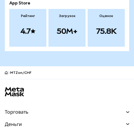
App Store
Рейтинг
Загрузок
Оценок
4.7
50M+
75.8K
MTZon/CHF
Нижний колонтитул сайта MetaMask
Торговать
Торговля
Деньги
Swaps
Покупайте