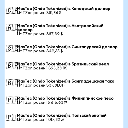
MasTec (Ondo Tokenized) в Канадский доллар
🇨🇦
1 MTZon равен 381,86 $
MasTec (Ondo Tokenized) в Австралийский
🇦🇺
доллар
1 MTZon равен 387,39 $
MasTec (Ondo Tokenized) в Сингапурский доллар
🇸🇬
1 MTZon равен 349,85 $
MasTec (Ondo Tokenized) в Бразильский реал
🇧🇷
1 MTZon равен 1 395,38 R$
MasTec (Ondo Tokenized) в Бангладешская така
🇧🇩
1 MTZon равен 33 881,01 ৳
MasTec (Ondo Tokenized) в Филиппинское песо
🇵🇭
1 MTZon равен 16 616,63 ₱
MasTec (Ondo Tokenized) в Польский злотый
🇵🇱
1 MTZon равен 1 017,82 zł