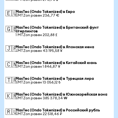
MasTec (Ondo Tokenized) в Евро
🇪🇺
1 MTZon равен 236,77 €
MasTec (Ondo Tokenized) в Британский фунт
🇬🇧
стерлингов
1 MTZon равен 202,88 £
MasTec (Ondo Tokenized) в Японская иена
🇯🇵
1 MTZon равен 43 195,58 ¥
MasTec (Ondo Tokenized) в Китайский юань
🇨🇳
1 MTZon равен 1 846,87 ¥
MasTec (Ondo Tokenized) в Турецкая лира
🇹🇷
1 MTZon равен 13 056,12 ₺
MasTec (Ondo Tokenized) в Южнокорейская вона
🇰🇷
1 MTZon равен 385 378,34 ₩
MasTec (Ondo Tokenized) в Российский рубль
🇷🇺
1 MTZon равен 22 518,46 ₽