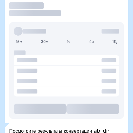
Торговать
15м
30м
1ч
4ч
1Д
Посмотрите результаты конвертации abrdn