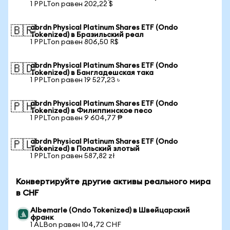
1 PPLTon равен 202,22 $
abrdn Physical Platinum Shares ETF (Ondo
🇧🇷
Tokenized) в Бразильский реал
1 PPLTon равен 806,50 R$
abrdn Physical Platinum Shares ETF (Ondo
🇧🇩
Tokenized) в Бангладешская така
1 PPLTon равен 19 527,23 ৳
abrdn Physical Platinum Shares ETF (Ondo
🇵🇭
Tokenized) в Филиппинское песо
1 PPLTon равен 9 604,77 ₱
abrdn Physical Platinum Shares ETF (Ondo
🇵🇱
Tokenized) в Польский злотый
1 PPLTon равен 587,82 zł
Конвертируйте другие активы реального мира
в CHF
Albemarle (Ondo Tokenized) в Швейцарский
франк
1 ALBon равен 104,72 CHF