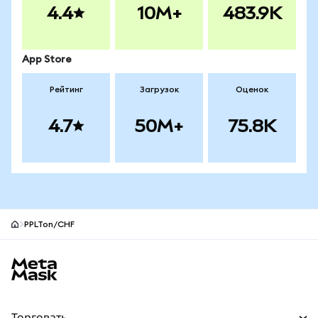
4.4
10M+
483.9K
App Store
Рейтинг
Загрузок
Оценок
4.7
50M+
75.8K
PPLTon/CHF
Нижний колонтитул сайта MetaMask
Торговать