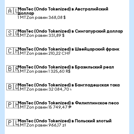
MasTec (Ondo Tokenized) в Австралийский
🇦🇺
доллар
1 MTZon равен 368,08 $
MasTec (Ondo Tokenized) в Сингапурский доллар
🇸🇬
1 MTZon равен 331,89 $
MasTec (Ondo Tokenized) в Швейцарский франк
🇨🇭
1 MTZon равен 210,22 CHF
MasTec (Ondo Tokenized) в Бразильский реал
🇧🇷
1 MTZon равен 1 325,60 R$
MasTec (Ondo Tokenized) в Бангладешская така
🇧🇩
1 MTZon равен 32 084,70 ৳
MasTec (Ondo Tokenized) в Филиппинское песо
🇵🇭
1 MTZon равен 15 749,47 ₱
MasTec (Ondo Tokenized) в Польский злотый
🇵🇱
1 MTZon равен 966,17 zł