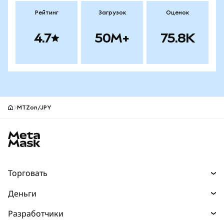
Рейтинг
Загрузок
Оценок
4.7
50M+
75.8K
MTZon/JPY
Нижний колонтитул сайта MetaMask
Торговать
Торговля
Деньги
Swaps
Покупайте
Разработчики
Прогнозы
НОВИНКА
Карта
Документация для разработчиков