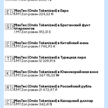
MasTec (Ondo Tokenized) в Евро
🇪🇺
1 MTZon равен 224,52 €
MasTec (Ondo Tokenized) в Британский фунт
🇬🇧
стерлингов
1 MTZon равен 192,31 £
MasTec (Ondo Tokenized) в Китайский юань
🇨🇳
1 MTZon равен 1 745,93 ¥
MasTec (Ondo Tokenized) в Турецкая лира
🇹🇷
1 MTZon равен 12 329,91 ₺
MasTec (Ondo Tokenized) в Южнокорейская вона
🇰🇷
1 MTZon равен 367 115,02 ₩
MasTec (Ondo Tokenized) в Российский рубль
🇷🇺
1 MTZon равен 21 472,97 ₽
MasTec (Ondo Tokenized) в Канадский доллар
🇨🇦
1 MTZon равен 362,61 $