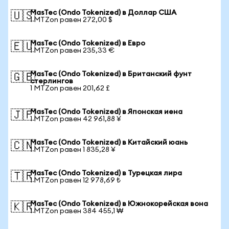
MasTec (Ondo Tokenized) в Доллар США
🇺🇸
1 MTZon равен 272,00 $
MasTec (Ondo Tokenized) в Евро
🇪🇺
1 MTZon равен 235,33 €
MasTec (Ondo Tokenized) в Британский фунт
🇬🇧
стерлингов
1 MTZon равен 201,62 £
MasTec (Ondo Tokenized) в Японская иена
🇯🇵
1 MTZon равен 42 961,88 ¥
MasTec (Ondo Tokenized) в Китайский юань
🇨🇳
1 MTZon равен 1 835,28 ¥
MasTec (Ondo Tokenized) в Турецкая лира
🇹🇷
1 MTZon равен 12 978,69 ₺
MasTec (Ondo Tokenized) в Южнокорейская вона
🇰🇷
1 MTZon равен 384 455,1 ₩