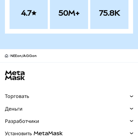
4.7
50M+
75.8K
NEEon/AGGon
Нижний колонтитул сайта MetaMask
Торговать
Торговля
Деньги
Swaps
Покупайте
Разработчики
Прогнозы
НОВИНКА
Карта
Документация для разработчиков
Установить MetaMask
Перпы
НОВИНКА
mUSD
НОВИНКА