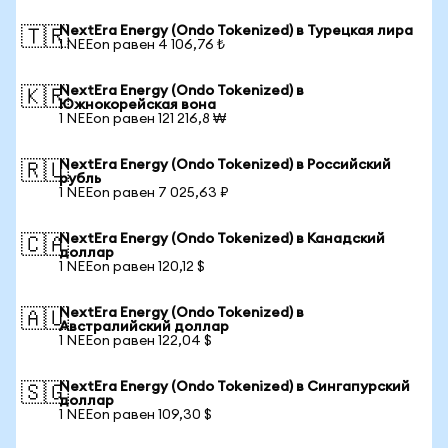
NextEra Energy (Ondo Tokenized) в Турецкая лира
🇹🇷
1 NEEon равен 4 106,76 ₺
NextEra Energy (Ondo Tokenized) в
🇰🇷
Южнокорейская вона
1 NEEon равен 121 216,8 ₩
NextEra Energy (Ondo Tokenized) в Российский
🇷🇺
рубль
1 NEEon равен 7 025,63 ₽
NextEra Energy (Ondo Tokenized) в Канадский
🇨🇦
доллар
1 NEEon равен 120,12 $
NextEra Energy (Ondo Tokenized) в
🇦🇺
Австралийский доллар
1 NEEon равен 122,04 $
NextEra Energy (Ondo Tokenized) в Сингапурский
🇸🇬
доллар
1 NEEon равен 109,30 $