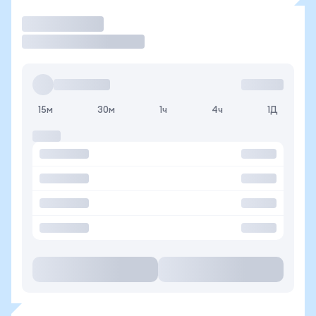
Торговать
15м
30м
1ч
4ч
1Д