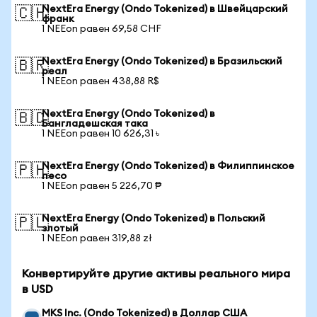
NextEra Energy (Ondo Tokenized) в Швейцарский
🇨🇭
франк
1 NEEon равен 69,58 CHF
NextEra Energy (Ondo Tokenized) в Бразильский
🇧🇷
реал
1 NEEon равен 438,88 R$
NextEra Energy (Ondo Tokenized) в
🇧🇩
Бангладешская така
1 NEEon равен 10 626,31 ৳
NextEra Energy (Ondo Tokenized) в Филиппинское
🇵🇭
песо
1 NEEon равен 5 226,70 ₱
NextEra Energy (Ondo Tokenized) в Польский
🇵🇱
злотый
1 NEEon равен 319,88 zł
Конвертируйте другие активы реального мира
в USD
MKS Inc. (Ondo Tokenized) в Доллар США