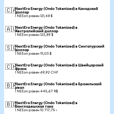
NextEra Energy (Ondo Tokenized) в Канадский
🇨🇦
доллар
1 NEEon равен 121,48 $
NextEra Energy (Ondo Tokenized) в
🇦🇺
Австралийский доллар
1 NEEon равен 122,89 $
NextEra Energy (Ondo Tokenized) в Сингапурский
🇸🇬
доллар
1 NEEon равен 111,03 $
NextEra Energy (Ondo Tokenized) в Швейцарский
🇨🇭
франк
1 NEEon равен 69,92 CHF
NextEra Energy (Ondo Tokenized) в Бразильский
🇧🇷
реал
1 NEEon равен 445,67 R$
NextEra Energy (Ondo Tokenized) в
🇧🇩
Бангладешская така
1 NEEon равен 10 717,75 ৳