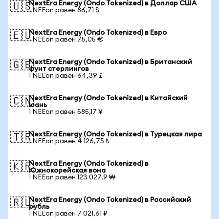
NextEra Energy (Ondo Tokenized) в Доллар США
🇺🇸
1 NEEon равен 86,71 $
NextEra Energy (Ondo Tokenized) в Евро
🇪🇺
1 NEEon равен 75,05 €
NextEra Energy (Ondo Tokenized) в Британский
🇬🇧
фунт стерлингов
1 NEEon равен 64,39 £
NextEra Energy (Ondo Tokenized) в Китайский
🇨🇳
юань
1 NEEon равен 585,17 ¥
NextEra Energy (Ondo Tokenized) в Турецкая лира
🇹🇷
1 NEEon равен 4 126,75 ₺
NextEra Energy (Ondo Tokenized) в
🇰🇷
Южнокорейская вона
1 NEEon равен 123 027,9 ₩
NextEra Energy (Ondo Tokenized) в Российский
🇷🇺
рубль
1 NEEon равен 7 021,61 ₽