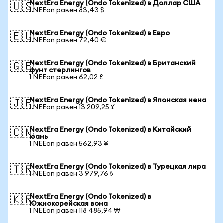
NextEra Energy (Ondo Tokenized) в Доллар США
🇺🇸
1 NEEon равен 83,43 $
NextEra Energy (Ondo Tokenized) в Евро
🇪🇺
1 NEEon равен 72,40 €
NextEra Energy (Ondo Tokenized) в Британский
🇬🇧
фунт стерлингов
1 NEEon равен 62,02 £
NextEra Energy (Ondo Tokenized) в Японская иена
🇯🇵
1 NEEon равен 13 209,25 ¥
NextEra Energy (Ondo Tokenized) в Китайский
🇨🇳
юань
1 NEEon равен 562,93 ¥
NextEra Energy (Ondo Tokenized) в Турецкая лира
🇹🇷
1 NEEon равен 3 979,76 ₺
NextEra Energy (Ondo Tokenized) в
🇰🇷
Южнокорейская вона
1 NEEon равен 118 485,94 ₩