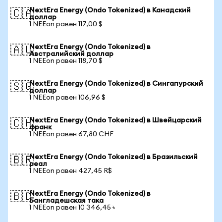
NextEra Energy (Ondo Tokenized) в Канадский
🇨🇦
доллар
1 NEEon равен 117,00 $
NextEra Energy (Ondo Tokenized) в
🇦🇺
Австралийский доллар
1 NEEon равен 118,70 $
NextEra Energy (Ondo Tokenized) в Сингапурский
🇸🇬
доллар
1 NEEon равен 106,96 $
NextEra Energy (Ondo Tokenized) в Швейцарский
🇨🇭
франк
1 NEEon равен 67,80 CHF
NextEra Energy (Ondo Tokenized) в Бразильский
🇧🇷
реал
1 NEEon равен 427,45 R$
NextEra Energy (Ondo Tokenized) в
🇧🇩
Бангладешская така
1 NEEon равен 10 346,45 ৳