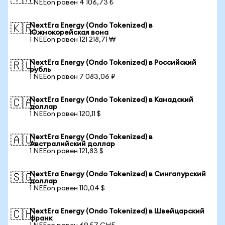
1 NEEon равен 4 106,73 ₺
NextEra Energy (Ondo Tokenized) в
🇰🇷
Южнокорейская вона
1 NEEon равен 121 218,71 ₩
NextEra Energy (Ondo Tokenized) в Российский
🇷🇺
рубль
1 NEEon равен 7 083,06 ₽
NextEra Energy (Ondo Tokenized) в Канадский
🇨🇦
доллар
1 NEEon равен 120,11 $
NextEra Energy (Ondo Tokenized) в
🇦🇺
Австралийский доллар
1 NEEon равен 121,83 $
NextEra Energy (Ondo Tokenized) в Сингапурский
🇸🇬
доллар
1 NEEon равен 110,04 $
NextEra Energy (Ondo Tokenized) в Швейцарский
🇨🇭
франк