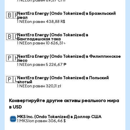
1 NEEon равен 69,57 CHF
NextEra Energy (Ondo Tokenized) в Бразильский
🇧🇷
реал
1 NEEon равен 438,88 R$
NextEra Energy (Ondo Tokenized) в
🇧🇩
Бангладешская така
1 NEEon равен 10 626,31 ৳
NextEra Energy (Ondo Tokenized) в Филиппинское
🇵🇭
песо
1 NEEon равен 5 226,67 ₱
NextEra Energy (Ondo Tokenized) в Польский
🇵🇱
злотый
1 NEEon равен 320,11 zł
Конвертируйте другие активы реального мира
в USD
MKS Inc. (Ondo Tokenized) в Доллар США
1 MKSIon равен 306,46 $