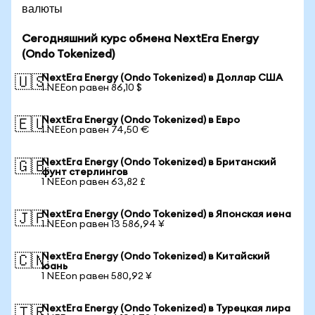
валюты
Сегодняшний курс обмена NextEra Energy
(Ondo Tokenized)
NextEra Energy (Ondo Tokenized) в Доллар США
🇺🇸
1 NEEon равен 86,10 $
NextEra Energy (Ondo Tokenized) в Евро
🇪🇺
1 NEEon равен 74,50 €
NextEra Energy (Ondo Tokenized) в Британский
🇬🇧
фунт стерлингов
1 NEEon равен 63,82 £
NextEra Energy (Ondo Tokenized) в Японская иена
🇯🇵
1 NEEon равен 13 586,94 ¥
NextEra Energy (Ondo Tokenized) в Китайский
🇨🇳
юань
1 NEEon равен 580,92 ¥
NextEra Energy (Ondo Tokenized) в Турецкая лира
🇹🇷