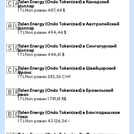
Talen Energy (Ondo Tokenized) в Канадский
🇨🇦
доллар
1 TLNon равен 487,48 $
Talen Energy (Ondo Tokenized) в Австралийский
🇦🇺
доллар
1 TLNon равен 494,46 $
Talen Energy (Ondo Tokenized) в Сингапурский
🇸🇬
доллар
1 TLNon равен 446,61 $
Talen Energy (Ondo Tokenized) в Швейцарский
🇨🇭
франк
1 TLNon равен 282,35 CHF
Talen Energy (Ondo Tokenized) в Бразильский
🇧🇷
реал
1 TLNon равен 1 781,18 R$
Talen Energy (Ondo Tokenized) в Бангладешская
🇧🇩
така
1 TLNon равен 43 126,36 ৳