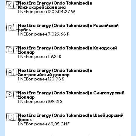
NextEra Energy (Ondo Tokenized) в
🇰🇷
Южнокорейская вона
1 NEEon равен 120 304,27 ₩
NextEra Energy (Ondo Tokenized) в Российский
🇷🇺
рубль
1 NEEon равен 7 029,63 ₽
NextEra Energy (Ondo Tokenized) в Канадский
🇨🇦
доллар
1 NEEon равен 119,21 $
NextEra Energy (Ondo Tokenized) в
🇦🇺
Австралийский доллар
1 NEEon равен 120,93 $
NextEra Energy (Ondo Tokenized) в Сингапурский
🇸🇬
доллар
1 NEEon равен 109,21 $
NextEra Energy (Ondo Tokenized) в Швейцарский
🇨🇭
франк
1 NEEon равен 69,05 CHF