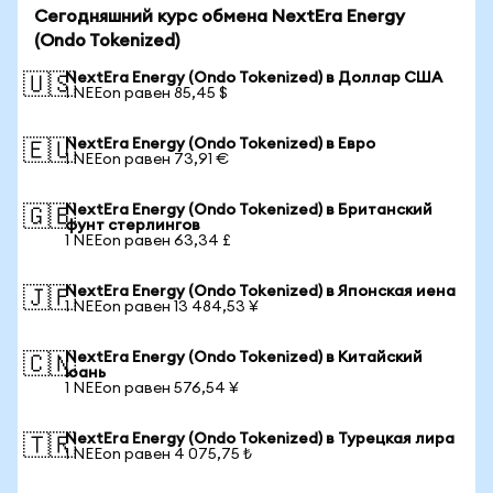
Сегодняшний курс обмена NextEra Energy
(Ondo Tokenized)
NextEra Energy (Ondo Tokenized) в Доллар США
🇺🇸
1 NEEon равен 85,45 $
NextEra Energy (Ondo Tokenized) в Евро
🇪🇺
1 NEEon равен 73,91 €
NextEra Energy (Ondo Tokenized) в Британский
🇬🇧
фунт стерлингов
1 NEEon равен 63,34 £
NextEra Energy (Ondo Tokenized) в Японская иена
🇯🇵
1 NEEon равен 13 484,53 ¥
NextEra Energy (Ondo Tokenized) в Китайский
🇨🇳
юань
1 NEEon равен 576,54 ¥
NextEra Energy (Ondo Tokenized) в Турецкая лира
🇹🇷
1 NEEon равен 4 075,75 ₺