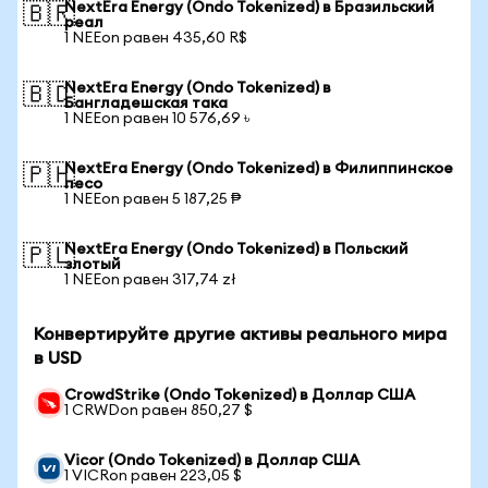
NextEra Energy (Ondo Tokenized) в Бразильский
🇧🇷
реал
1 NEEon равен 435,60 R$
NextEra Energy (Ondo Tokenized) в
🇧🇩
Бангладешская така
1 NEEon равен 10 576,69 ৳
NextEra Energy (Ondo Tokenized) в Филиппинское
🇵🇭
песо
1 NEEon равен 5 187,25 ₱
NextEra Energy (Ondo Tokenized) в Польский
🇵🇱
злотый
1 NEEon равен 317,74 zł
Конвертируйте другие активы реального мира
в USD
CrowdStrike (Ondo Tokenized) в Доллар США
1 CRWDon равен 850,27 $
Vicor (Ondo Tokenized) в Доллар США
1 VICRon равен 223,05 $