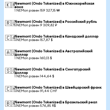
Newmont (Ondo Tokenized) в Южнокорейская
🇰🇷
вона
1 NEMon равен 159 327,15 ₩
Newmont (Ondo Tokenized) в Российский рубль
🇷🇺
1 NEMon равен 9 309,82 ₽
Newmont (Ondo Tokenized) в Канадский доллар
🇨🇦
1 NEMon равен 157,87 $
Newmont (Ondo Tokenized) в Австралийский
🇦🇺
доллар
1 NEMon равен 160,13 $
Newmont (Ondo Tokenized) в Сингапурский
🇸🇬
доллар
1 NEMon равен 144,64 $
Newmont (Ondo Tokenized) в Швейцарский франк
🇨🇭
1 NEMon равен 91,44 CHF
Newmont (Ondo Tokenized) в Бразильский реал
🇧🇷
1 NEMon равен 576,85 R$