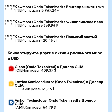
Newmont (Ondo Tokenized) в Бангладешская така
🇧🇩
1 NEMon равен 13 967,24 ৳
Newmont (Ondo Tokenized) в Филиппинское песо
🇵🇭
1 NEMon равен 6 869,98 ₱
Newmont (Ondo Tokenized) в Польский злотый
🇵🇱
1 NEMon равен 420,45 zł
Конвертируйте другие активы реального мира
в USD
Ciena (Ondo Tokenized) в Доллар США
1 CIENon равен 409,37 $
Lattice Semiconductor (Ondo Tokenized) в Доллар
США
1 LSCCon равен 131,36 $
Amkor Technology (Ondo Tokenized) в Доллар
США
1 AMKRon равен 54,79 $