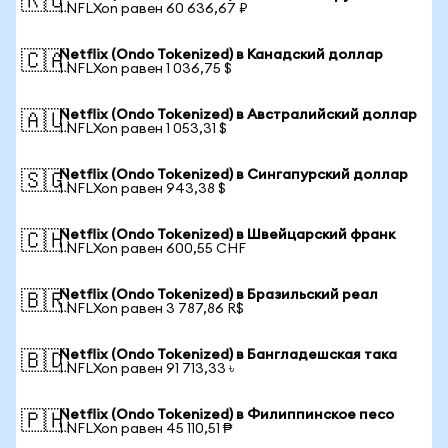
🇷🇺
1 NFLXon равен 60 636,67 ₽
Netflix (Ondo Tokenized) в Канадский доллар
🇨🇦
1 NFLXon равен 1 036,75 $
Netflix (Ondo Tokenized) в Австралийский доллар
🇦🇺
1 NFLXon равен 1 053,31 $
Netflix (Ondo Tokenized) в Сингапурский доллар
🇸🇬
1 NFLXon равен 943,38 $
Netflix (Ondo Tokenized) в Швейцарский франк
🇨🇭
1 NFLXon равен 600,55 CHF
Netflix (Ondo Tokenized) в Бразильский реал
🇧🇷
1 NFLXon равен 3 787,86 R$
Netflix (Ondo Tokenized) в Бангладешская така
🇧🇩
1 NFLXon равен 91 713,33 ৳
Netflix (Ondo Tokenized) в Филиппинское песо
🇵🇭
1 NFLXon равен 45 110,51 ₱