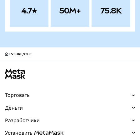
4.7
50M+
75.8K
NSURE/CHF
Нижний колонтитул сайта MetaMask
Торговать
Торговля
Деньги
Swaps
Покупайте
Разработчики
Прогнозы
НОВИНКА
Карта
Документация для разработчиков
Установить MetaMask
Перпы
НОВИНКА
mUSD
НОВИНКА
Инфопанель
Защита транзакций