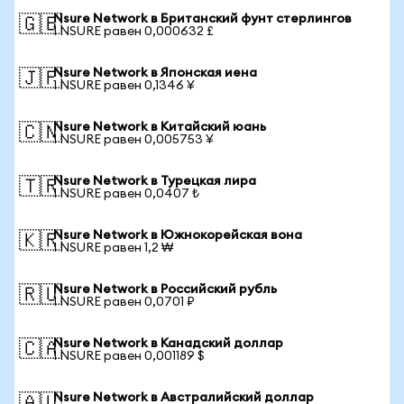
Nsure Network в Британский фунт стерлингов
🇬🇧
1 NSURE равен 0,000632 £
Nsure Network в Японская иена
🇯🇵
1 NSURE равен 0,1346 ¥
Nsure Network в Китайский юань
🇨🇳
1 NSURE равен 0,005753 ¥
Nsure Network в Турецкая лира
🇹🇷
1 NSURE равен 0,0407 ₺
Nsure Network в Южнокорейская вона
🇰🇷
1 NSURE равен 1,2 ₩
Nsure Network в Российский рубль
🇷🇺
1 NSURE равен 0,0701 ₽
Nsure Network в Канадский доллар
🇨🇦
1 NSURE равен 0,001189 $
Nsure Network в Австралийский доллар