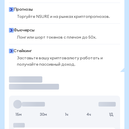
Прогнозы
Торгуйте NSURE и на рынках криптопрогнозов.
Фьючерсы
Лонг или шорт токенов с плечом до 50x.
Стейкинг
Заставьте вашу криптовалюту работать и
получайте пассивный доход.
Торговать
15м
30м
1ч
4ч
1Д