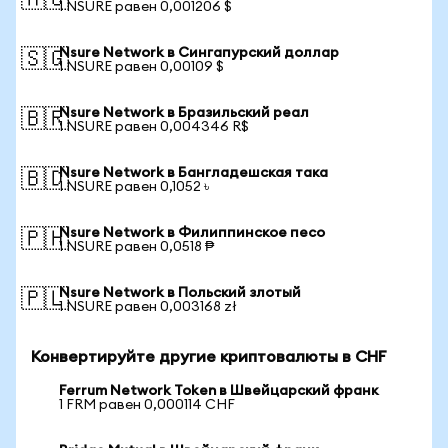
🇦🇺
1 NSURE равен 0,001206 $
Nsure Network в Сингапурский доллар
🇸🇬
1 NSURE равен 0,00109 $
Nsure Network в Бразильский реал
🇧🇷
1 NSURE равен 0,004346 R$
Nsure Network в Бангладешская така
🇧🇩
1 NSURE равен 0,1052 ৳
Nsure Network в Филиппинское песо
🇵🇭
1 NSURE равен 0,0518 ₱
Nsure Network в Польский злотый
🇵🇱
1 NSURE равен 0,003168 zł
Конвертируйте другие криптовалюты в CHF
Ferrum Network Token в Швейцарский франк
1 FRM равен 0,000114 CHF