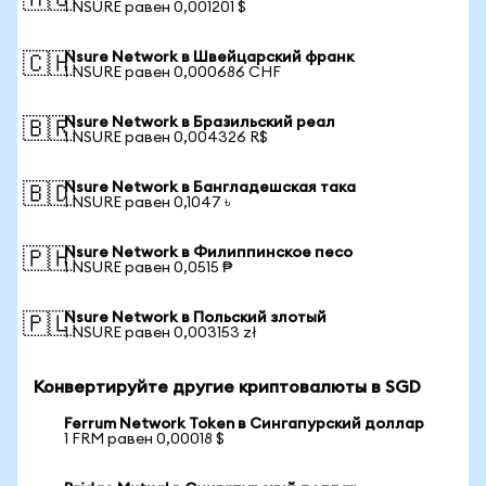
🇦🇺
1 NSURE равен 0,001201 $
Nsure Network в Швейцарский франк
🇨🇭
1 NSURE равен 0,000686 CHF
Nsure Network в Бразильский реал
🇧🇷
1 NSURE равен 0,004326 R$
Nsure Network в Бангладешская така
🇧🇩
1 NSURE равен 0,1047 ৳
Nsure Network в Филиппинское песо
🇵🇭
1 NSURE равен 0,0515 ₱
Nsure Network в Польский злотый
🇵🇱
1 NSURE равен 0,003153 zł
Конвертируйте другие криптовалюты в SGD
Ferrum Network Token в Сингапурский доллар
1 FRM равен 0,00018 $