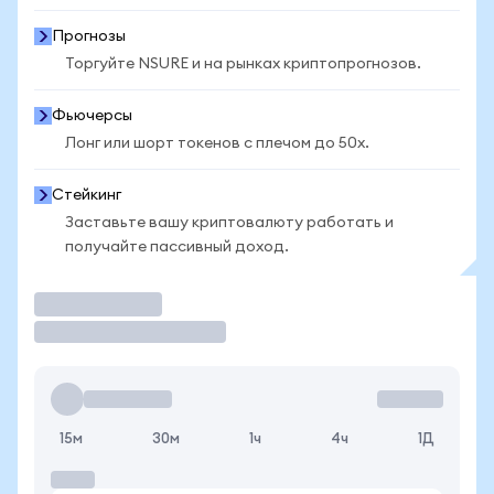
Прогнозы
Торгуйте NSURE и на рынках криптопрогнозов.
Фьючерсы
Лонг или шорт токенов с плечом до 50x.
Стейкинг
Заставьте вашу криптовалюту работать и
получайте пассивный доход.
Торговать
15м
30м
1ч
4ч
1Д