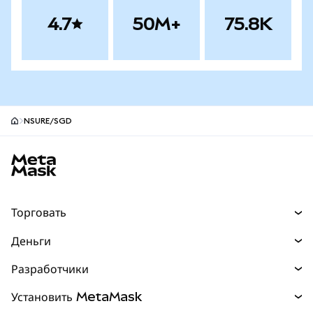
4.7
50M+
75.8K
NSURE/SGD
Нижний колонтитул сайта MetaMask
Торговать
Торговля
Деньги
Swaps
Покупайте
Разработчики
Прогнозы
НОВИНКА
Карта
Документация для разработчиков
Установить MetaMask
Перпы
НОВИНКА
mUSD
НОВИНКА
Инфопанель
Защита транзакций