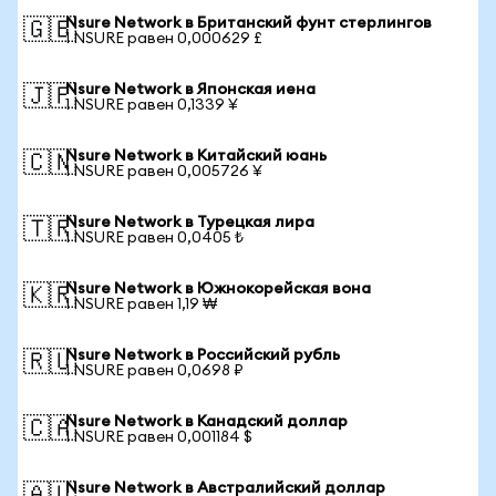
Nsure Network в Британский фунт стерлингов
🇬🇧
1 NSURE равен 0,000629 £
Nsure Network в Японская иена
🇯🇵
1 NSURE равен 0,1339 ¥
Nsure Network в Китайский юань
🇨🇳
1 NSURE равен 0,005726 ¥
Nsure Network в Турецкая лира
🇹🇷
1 NSURE равен 0,0405 ₺
Nsure Network в Южнокорейская вона
🇰🇷
1 NSURE равен 1,19 ₩
Nsure Network в Российский рубль
🇷🇺
1 NSURE равен 0,0698 ₽
Nsure Network в Канадский доллар
🇨🇦
1 NSURE равен 0,001184 $
Nsure Network в Австралийский доллар