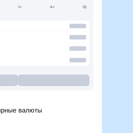
1ч
4ч
1Д
ярные валюты