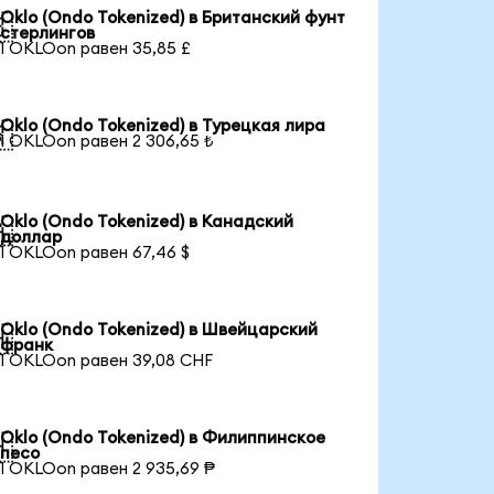
Oklo (Ondo Tokenized) в Британский фунт

стерлингов
1 OKLOon равен 35,85 £
Oklo (Ondo Tokenized) в Турецкая лира

1 OKLOon равен 2 306,65 ₺
Oklo (Ondo Tokenized) в Канадский

доллар
1 OKLOon равен 67,46 $
Oklo (Ondo Tokenized) в Швейцарский

франк
1 OKLOon равен 39,08 CHF
Oklo (Ondo Tokenized) в Филиппинское

песо
1 OKLOon равен 2 935,69 ₱