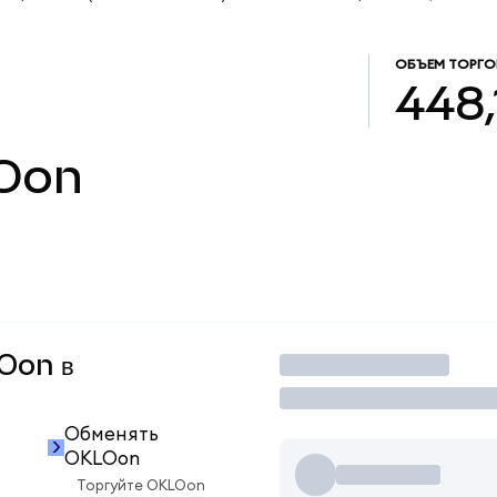
ОБЪЕМ ТОРГО
448,
Oon
LOon в
Торговать
Обменять
OKLOon
Торгуйте OKLOon