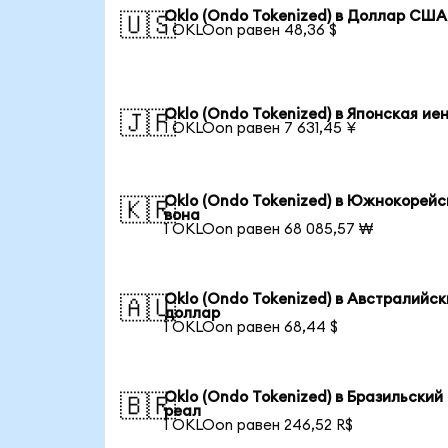
Oklo (Ondo Tokenized) в Доллар США
🇺🇸
1 OKLOon равен 48,36 $
Oklo (Ondo Tokenized) в Японская ие
🇯🇵
1 OKLOon равен 7 631,45 ¥
Oklo (Ondo Tokenized) в Южнокорейс
🇰🇷
вона
1 OKLOon равен 68 085,57 ₩
Oklo (Ondo Tokenized) в Австралийс
🇦🇺
доллар
1 OKLOon равен 68,44 $
Oklo (Ondo Tokenized) в Бразильский
🇧🇷
реал
1 OKLOon равен 246,52 R$