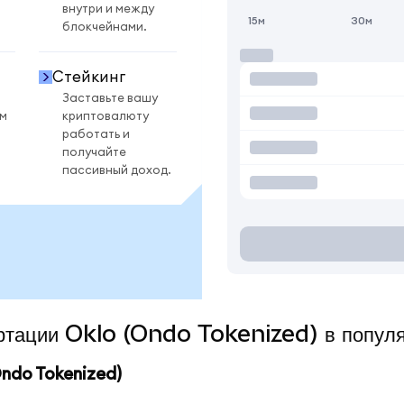
внутри и между
15м
30м
блокчейнами.
Стейкинг
Заставьте вашу
ом
криптовалюту
работать и
получайте
пассивный доход.
ертации Oklo (Ondo Tokenized) в попул
ndo Tokenized)