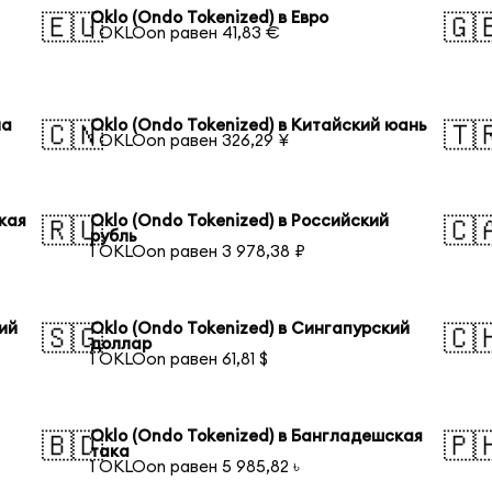
Oklo (Ondo Tokenized) в Евро
🇪🇺
🇬
1 OKLOon равен 41,83 €
на
Oklo (Ondo Tokenized) в Китайский юань
🇨🇳
🇹
1 OKLOon равен 326,29 ¥
кая
Oklo (Ondo Tokenized) в Российский
🇷🇺
🇨
рубль
1 OKLOon равен 3 978,38 ₽
кий
Oklo (Ondo Tokenized) в Сингапурский
🇸🇬
🇨
доллар
1 OKLOon равен 61,81 $
Oklo (Ondo Tokenized) в Бангладешская
🇧🇩
🇵
така
1 OKLOon равен 5 985,82 ৳