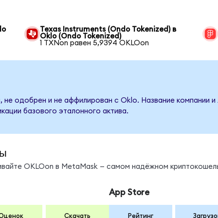
lo
Texas Instruments (Ondo Tokenized) в
Oklo (Ondo Tokenized)
1 TXNon равен 5,9394 OKLOon
, не одобрен и не аффилирован с Oklo. Название компании и
кации базового эталонного актива.
ды
нивайте OKLOon в MetaMask — самом надёжном криптокошель
App Store
Оценок
Скачать
Рейтинг
Загрузо