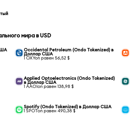
отый
ального мира в USD
США
Occidental Petroleum (Ondo Tokenized) в
Доллар США
1 OXYon равен 56,52 $
Applied Optoelectronics (Ondo Tokenized)
в Доллар США
1 AAOIon равен 138,98 $
Spotify (Ondo Tokenized) в Доллар США
1 SPOTon равен 490,38 $