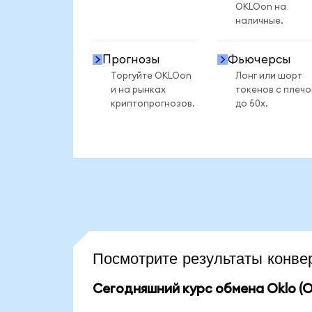
OKLOon на
наличные.
Прогнозы
Фьючерсы
Торгуйте OKLOon
Лонг или шорт
и на рынках
токенов с плеч
криптопрогнозов.
до 50x.
Посмотрите результаты конв
Сегодняшний курс обмена Oklo (O