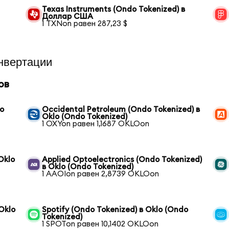
Texas Instruments (Ondo Tokenized) в
Доллар США
1 TXNon равен 287,23 $
нвертации
ов
do
Occidental Petroleum (Ondo Tokenized) в
Oklo (Ondo Tokenized)
1 OXYon равен 1,1687 OKLOon
Oklo
Applied Optoelectronics (Ondo Tokenized)
в Oklo (Ondo Tokenized)
1 AAOIon равен 2,8739 OKLOon
Oklo
Spotify (Ondo Tokenized) в Oklo (Ondo
Tokenized)
1 SPOTon равен 10,1402 OKLOon