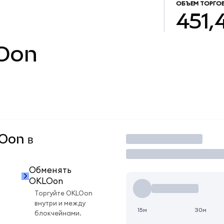
ОБЪЕМ ТОРГО
451,
Oon
LOon в
Торговать
Обменять
OKLOon
Торгуйте OKLOon
внутри и между
15м
30м
блокчейнами.