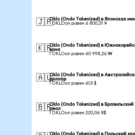
Oklo (Ondo Tokenized) в Японская ие
🇯🇵
1 OKLOon равен 6 800,31 ¥
Oklo (Ondo Tokenized) в Южнокорейс
🇰🇷
вона
1 OKLOon равен 60 998,26 ₩
Oklo (Ondo Tokenized) в Австралийс
🇦🇺
доллар
1 OKLOon равен 61,11 $
Oklo (Ondo Tokenized) в Бразильский
🇧🇷
реал
1 OKLOon равен 220,06 R$
Oklo (Ondo Tokenized) в Польский зл