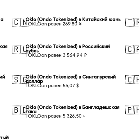
на
Oklo (Ondo Tokenized) в Китайский юань
🇨🇳
🇹
1 OKLOon равен 289,80 ¥
кая
Oklo (Ondo Tokenized) в Российский
🇷🇺
🇨
рубль
1 OKLOon равен 3 564,94 ₽
кий
Oklo (Ondo Tokenized) в Сингапурский
🇸🇬
🇨
доллар
1 OKLOon равен 55,07 $
Oklo (Ondo Tokenized) в Бангладешская
🇧🇩
🇵
така
1 OKLOon равен 5 326,50 ৳
отый