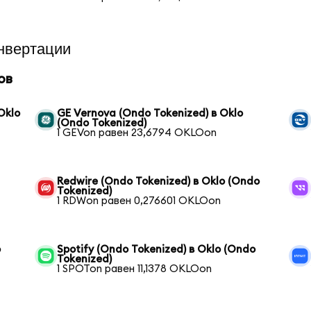
нвертации
ов
Oklo
GE Vernova (Ondo Tokenized) в Oklo
(Ondo Tokenized)
1 GEVon равен 23,6794 OKLOon
Redwire (Ondo Tokenized) в Oklo (Ondo
Tokenized)
1 RDWon равен 0,276601 OKLOon
o
Spotify (Ondo Tokenized) в Oklo (Ondo
Tokenized)
1 SPOTon равен 11,1378 OKLOon