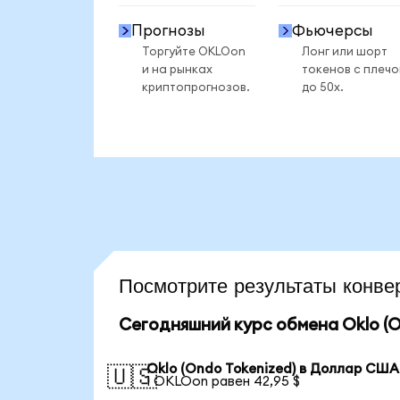
Прогнозы
Фьючерсы
Торгуйте OKLOon
Лонг или шорт
и на рынках
токенов с плеч
криптопрогнозов.
до 50x.
Посмотрите результаты конв
Сегодняшний курс обмена Oklo (O
Oklo (Ondo Tokenized) в Доллар США
🇺🇸
1 OKLOon равен 42,95 $