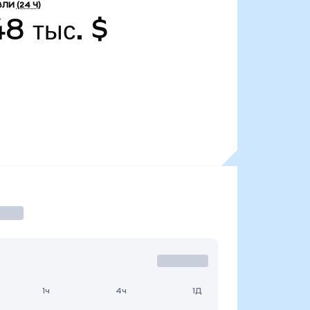
ВЛИ
(24 Ч)
48 тыс. $
1ч
4ч
1Д