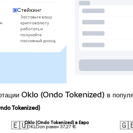
Стейкинг
Заставьте вашу
ом
криптовалюту
работать и
получайте
пассивный доход.
ертации Oklo (Ondo Tokenized) в попул
ndo Tokenized)
Oklo (Ondo Tokenized) в Евро
🇪🇺
🇬
1 OKLOon равен 37,27 €