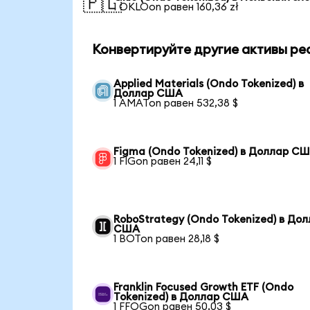
🇵🇱
1 OKLOon равен 160,36 zł
Конвертируйте другие активы ре
Applied Materials (Ondo Tokenized) в
Доллар США
1 AMATon равен 532,38 $
Figma (Ondo Tokenized) в Доллар С
1 FIGon равен 24,11 $
RoboStrategy (Ondo Tokenized) в До
США
1 BOTon равен 28,18 $
Franklin Focused Growth ETF (Ondo
Tokenized) в Доллар США
1 FFOGon равен 50,03 $