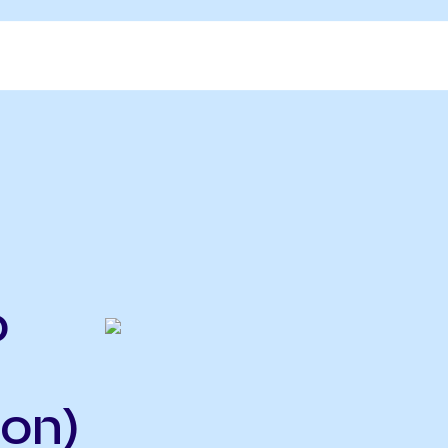
o
on)