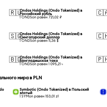
Ondas Holdings (Ondo Tokenized) в
🇷🇺
🇨
Российский рубль
1 ONDSon равен 721,02 ₽
Ondas Holdings (Ondo Tokenized) в
🇸🇬
🇨
Сингапурский доллар
1 ONDSon равен 11,36 $
Ondas Holdings (Ondo Tokenized) в
🇧🇩
🇵
Бангладешская така
1 ONDSon равен 1 095,21 ৳
ального мира в PLN
ndo
Symbotic (Ondo Tokenized) в Польский
злотый
1 SYMon равен 153,01 zł