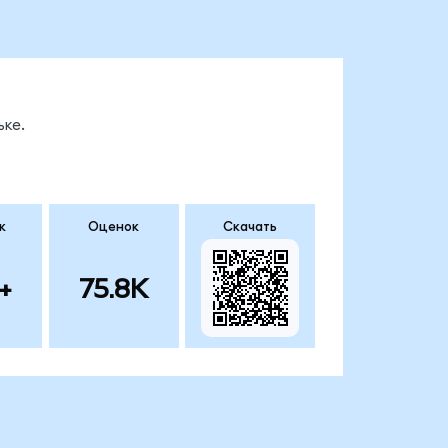
ке.
к
Оценок
Скачать
+
75.8K