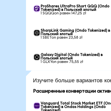
ProShares UltraPro Short QQQ (Ondo
Tokenized) в Польский злотый
1 SQQQon равен 147,25 zł
SharpLink Gaming (Ondo Tokenized) в
Польский злотый
1 SBETon равен 23,58 zł
Galaxy Digital (Ondo Tokenized) в
Польский злотый
1 GLXYon равен 75,55 zł
Изучите больше вариантов ко
Расширенные конвертации актив
Vanguard Total Stock Market ETF (O
Tokenized) в Ondas Holdings (Ondo
Tokenized)