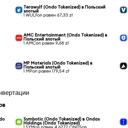
Terawulf (Ondo Tokenized) в Польский
злотый
1 WULFon равен 67,33 zł
AMC Entertainment (Ondo Tokenized) в
Польский злотый
1 AMCon равен 9,68 zł
MP Materials (Ondo Tokenized) в
Польский злотый
1 MPon равен 179,54 zł
нвертации
ов
ndo
Symbotic (Ondo Tokenized) в Ondas
Holdings (Ondo Tokenized)
1 SYMon равен 4,6272 ONDSon