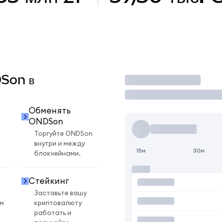
DSon в
Торговать
Обменять
ONDSon
Торгуйте ONDSon
внутри и между
15м
30м
блокчейнами.
Стейкинг
Заставьте вашу
ом
криптовалюту
работать и