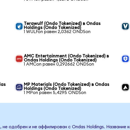
Terawulf (Ondo Tokenized) в Ondas
Holdings (Ondo Tokenized)
1 WULFon равен 2,0362 ONDSon
AMC Entertainment (Ondo Tokenized) в
Ondas Holdings (Ondo Tokenized)
1 AMCon равен 0,292662 ONDSon
das
MP Materials (Ondo Tokenized) в Ondas
Holdings (Ondo Tokenized)
1 MPon равен 5,4295 ONDSon
, не одобрен и не аффилирован с Ondas Holdings. Название 