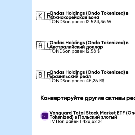
Ondas Holdings (Ondo Tokenized) в
🇰🇷
Южнокорейская вона
1 ONDSon равен 12 594,85 ₩
Ondas Holdings (Ondo Tokenized) в
🇦🇺
Австралийский доллар
1 ONDSon равен 12,58 $
Ondas Holdings (Ondo Tokenized) в
🇧🇷
Бразильский реал
1 ONDSon равен 45,28 R$
Конвертируйте другие активы ре
Vanguard Total Stock Market ETF (O
Tokenized) в Польский злотый
1 VTIon равен 1 426,62 zł