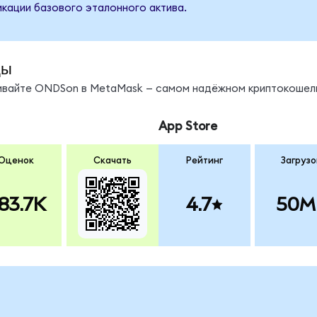
кации базового эталонного актива.
ды
нивайте ONDSon в MetaMask — самом надёжном криптокошель
App Store
Оценок
Скачать
Рейтинг
Загрузо
83.7K
4.7
50M