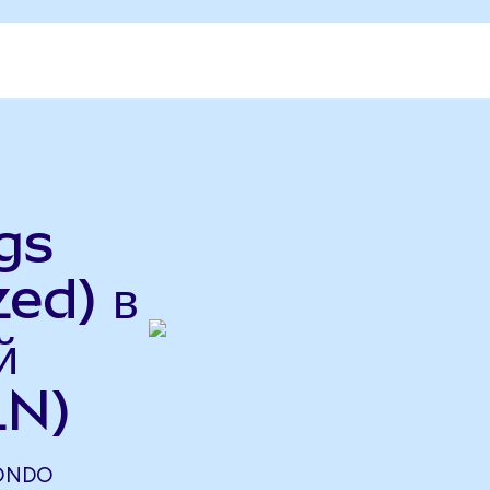
gs
ed) в
й
LN)
(ONDO