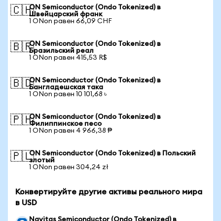
ON Semiconductor (Ondo Tokenized) в
🇨🇭
Швейцарский франк
1 ONon равен 66,09 CHF
ON Semiconductor (Ondo Tokenized) в
🇧🇷
Бразильский реал
1 ONon равен 415,53 R$
ON Semiconductor (Ondo Tokenized) в
🇧🇩
Бангладешская така
1 ONon равен 10 101,68 ৳
ON Semiconductor (Ondo Tokenized) в
🇵🇭
Филиппинское песо
1 ONon равен 4 966,38 ₱
ON Semiconductor (Ondo Tokenized) в Польский
🇵🇱
злотый
1 ONon равен 304,24 zł
Конвертируйте другие активы реального мира
в USD
Navitas Semiconductor (Ondo Tokenized) в