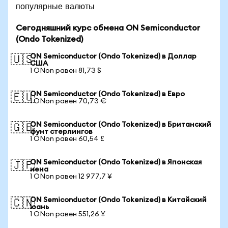
популярные валюты
Сегодняшний курс обмена ON Semiconductor
(Ondo Tokenized)
ON Semiconductor (Ondo Tokenized) в Доллар
🇺🇸
США
1 ONon равен 81,73 $
ON Semiconductor (Ondo Tokenized) в Евро
🇪🇺
1 ONon равен 70,73 €
ON Semiconductor (Ondo Tokenized) в Британский
🇬🇧
фунт стерлингов
1 ONon равен 60,54 £
ON Semiconductor (Ondo Tokenized) в Японская
🇯🇵
иена
1 ONon равен 12 977,7 ¥
ON Semiconductor (Ondo Tokenized) в Китайский
🇨🇳
юань
1 ONon равен 551,26 ¥