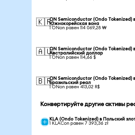
ON Semiconductor (Ondo Tokenized) 
🇰🇷
Южнокорейская вона
1 ONon равен 114 069,28 ₩
ON Semiconductor (Ondo Tokenized) 
🇦🇺
Австралийский доллар
1 ONon равен 114,66 $
ON Semiconductor (Ondo Tokenized) 
🇧🇷
Бразильский реал
1 ONon равен 413,02 R$
Конвертируйте другие активы ре
KLA (Ondo Tokenized) в Польский зло
1 KLACon равен 7 393,36 zł