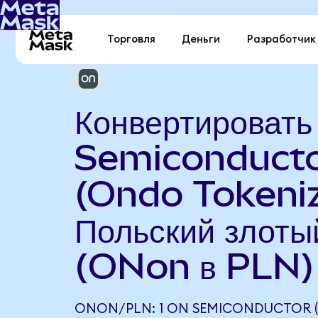
Торговля
Деньги
Разработчик
Конвертироват
Semiconduct
(Ondo Tokeniz
Польский злоты
(ONon в PLN)
ONON/PLN: 1 ON SEMICONDUCTOR 