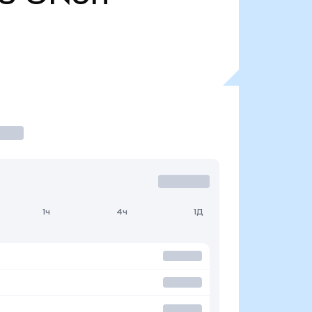
1ч
4ч
1Д