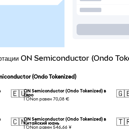
вертации ON Semiconductor (Ondo Toke
conductor (Ondo Tokenized)
в
ON Semiconductor (Ondo Tokenized) в
🇪🇺
🇬
Евро
1 ONon равен 70,08 €
в
ON Semiconductor (Ondo Tokenized) в
🇨🇳
🇹
Китайский юань
1 ONon равен 546,66 ¥