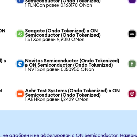
Semiconductor (Ondo Tokenized)
1 FLNCon равен 0,163170 ONon
 ON
Seagate (Ondo Tokenized) в ON
Semiconductor (Ondo Tokenized)
1 STXon равен 9,9310 ONon
) в
Navitas Semiconductor (Ondo Tokenized)
в ON Semiconductor (Ondo Tokenized)
1 NVTSon равен 0,150950 ONon
N
Aehr Test Systems (Ondo Tokenized) в ON
Semiconductor (Ondo Tokenized)
1 AEHRon равен 1,2429 ONon
, не одобрен и не аффилирован с ON Semiconductor. Назван