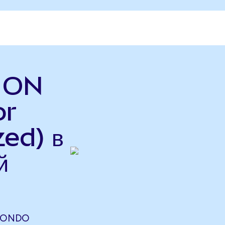
ь ON
or
ed) в
й
(ONDO