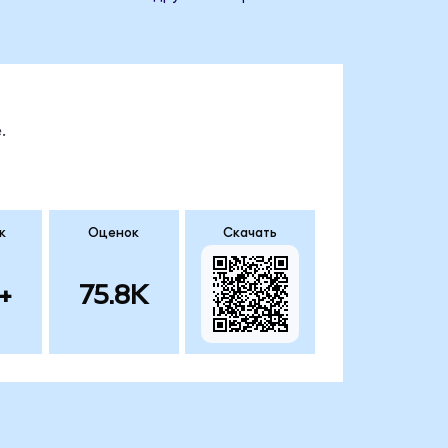
.
к
Оценок
Скачать
+
75.8K