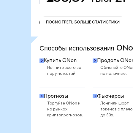
ПОСМОТРЕТЬ БОЛЬШЕ СТАТИСТИКИ
ПОСМОТРЕТЬ БОЛЬШЕ СТАТИСТИКИ
Способы использования O
Купить ONon
Продать ONo
Начните всего за
Обменяйте ONo
пару нажатий.
на наличные.
Прогнозы
Фьючерсы
Торгуйте ONon и
Лонг или шорт
на рынках
токенов с плеч
криптопрогнозов.
до 50x.