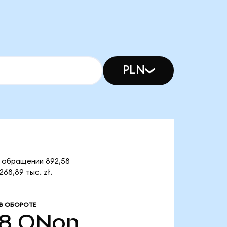
PLN
в обращении 892,58
68,89 тыс. zł.
В ОБОРОТЕ
58
ONon