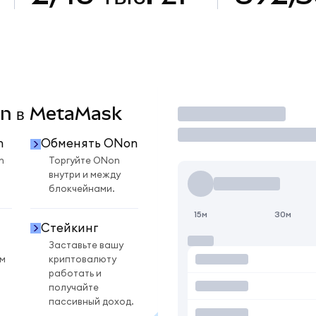
Non в MetaMask
Торговать
n
Обменять ONon
n
Торгуйте ONon
внутри и между
блокчейнами.
15м
30м
Стейкинг
Заставьте вашу
ом
криптовалюту
работать и
получайте
пассивный доход.