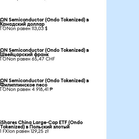
ON Semiconductor (Ondo Tokenized) в

Канадский доллар
1 ONon равен 113,03 $
ON Semiconductor (Ondo Tokenized) в

Швейцарский франк
1 ONon равен 65,47 CHF
ON Semiconductor (Ondo Tokenized) в

Филиппинское песо
1 ONon равен 4 918,41 ₱
iShares China Large-Cap ETF (Ondo
Tokenized) в Польский злотый
1 FXIon равен 129,25 zł