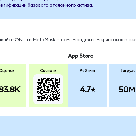
ентификации базового эталонного актива.
нивайте ONon в MetaMask — самом надёжном криптокошельке
App Store
Оценок
Скачать
Рейтинг
Загрузо
83.8K
4.7
50M