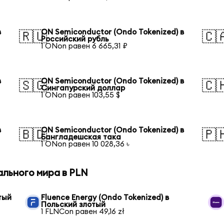
в
ON Semiconductor (Ondo Tokenized) в
🇷🇺
🇨
Российский рубль
1 ONon равен 6 665,31 ₽
в
ON Semiconductor (Ondo Tokenized) в
🇸🇬
🇨
Сингапурский доллар
1 ONon равен 103,55 $
в
ON Semiconductor (Ondo Tokenized) в
🇧🇩
🇵
Бангладешская така
1 ONon равен 10 028,36 ৳
ального мира в PLN
тый
Fluence Energy (Ondo Tokenized) в
Польский злотый
1 FLNCon равен 49,16 zł