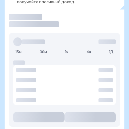
получайте пассивный доход.
Торговать
15м
30м
1ч
4ч
1Д