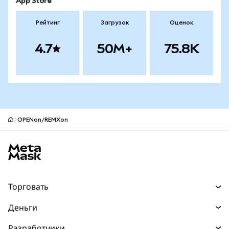
App Store
Рейтинг
Загрузок
Оценок
4.7
50M+
75.8K
OPENon/REMXon
Нижний колонтитул сайта MetaMask
Торговать
Торговля
Деньги
Swaps
Покупайте
Разработчики