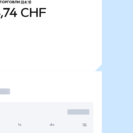
ТОРГОВЛИ
(24 Ч)
,74 CHF
1ч
4ч
1Д