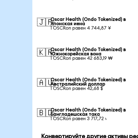
Oscar Health (Ondo Tokenized) в
🇯🇵
Японская иена
1 OSCRon равен 4 744,87 ¥
Oscar Health (Ondo Tokenized) в
🇰🇷
Южнокорейская вона
1 OSCRon равен 42 683,19 ₩
Oscar Health (Ondo Tokenized) в
🇦🇺
Австралийский доллар
1 OSCRon равен 42,68 $
Oscar Health (Ondo Tokenized) в
🇧🇩
Бангладешская така
1 OSCRon равен 3 717,72 ৳
Конвертируйте другие активы ре