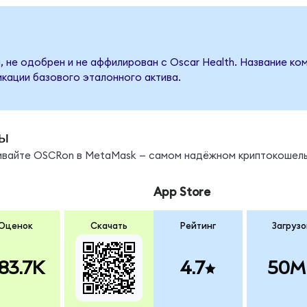
, не одобрен и не аффилирован с Oscar Health. Название ко
кации базового эталонного актива.
ы
нивайте OSCRon в MetaMask — самом надёжном криптокошель
App Store
Оценок
Скачать
Рейтинг
Загрузо
83.7K
4.7
50M