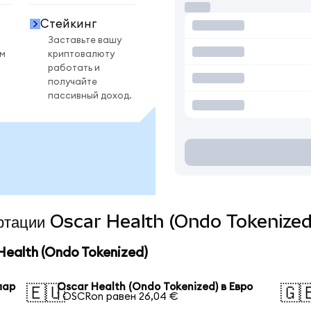
Стейкинг
Заставьте вашу
ом
криптовалюту
работать и
получайте
пассивный доход.
вертации Oscar Health (Ondo Tokenized
ealth (Ondo Tokenized)
лар
Oscar Health (Ondo Tokenized) в Евро
🇪🇺
🇬
1 OSCRon равен 26,04 €