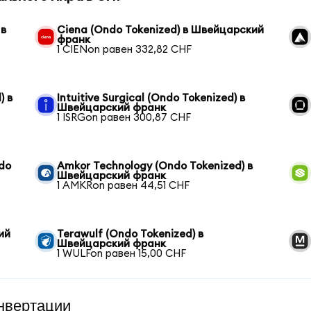
 в
Ciena (Ondo Tokenized) в Швейцарский
франк
1 CIENon равен 332,82 CHF
) в
Intuitive Surgical (Ondo Tokenized) в
Швейцарский франк
1 ISRGon равен 300,87 CHF
ndo
Amkor Technology (Ondo Tokenized) в
Швейцарский франк
1 AMKRon равен 44,51 CHF
ий
Terawulf (Ondo Tokenized) в
Швейцарский франк
1 WULFon равен 15,00 CHF
нвертации