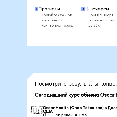
Прогнозы
Фьючерсы
Торгуйте OSCRon
Лонг или шорт
и на рынках
токенов с плеч
криптопрогнозов.
до 50x.
Посмотрите результаты кон
Сегодняшний курс обмена Oscar H
Oscar Health (Ondo Tokenized) в Дол
🇺🇸
США
1 OSCRon равен 30,08 $