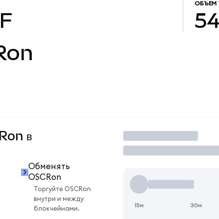
ОБЪЕМ 
HF
54
Ron
CRon в
Торговать
Обменять
OSCRon
Торгуйте OSCRon
внутри и между
15м
30м
блокчейнами.