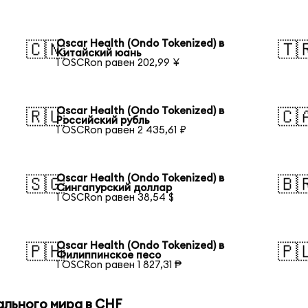
Oscar Health (Ondo Tokenized) в
🇨🇳
🇹
Китайский юань
1 OSCRon равен 202,99 ¥
Oscar Health (Ondo Tokenized) в
🇷🇺
🇨
Российский рубль
1 OSCRon равен 2 435,61 ₽
Oscar Health (Ondo Tokenized) в
🇸🇬
🇧
Сингапурский доллар
1 OSCRon равен 38,54 $
Oscar Health (Ondo Tokenized) в
🇵🇭
🇵
Филиппинское песо
1 OSCRon равен 1 827,31 ₱
ального мира в CHF