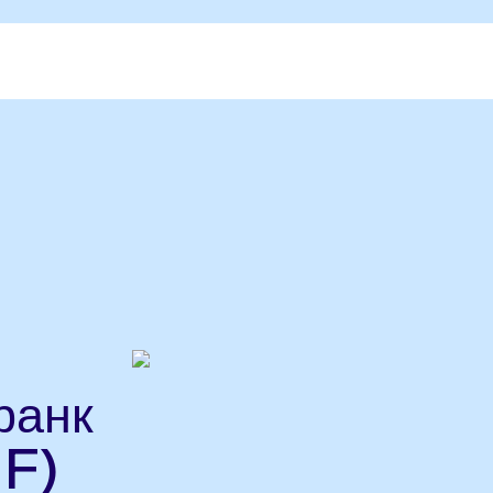
ранк
F)