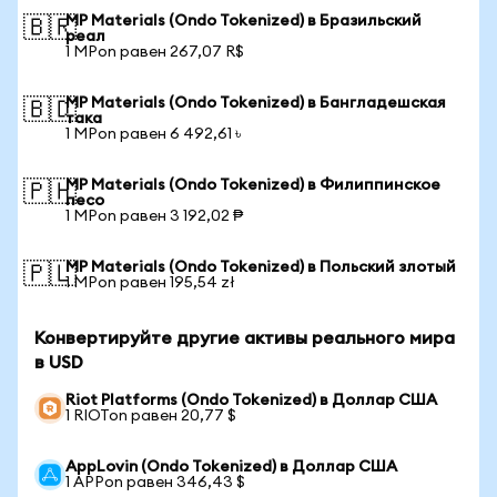
MP Materials (Ondo Tokenized) в Бразильский
🇧🇷
реал
1 MPon равен 267,07 R$
MP Materials (Ondo Tokenized) в Бангладешская
🇧🇩
така
1 MPon равен 6 492,61 ৳
MP Materials (Ondo Tokenized) в Филиппинское
🇵🇭
песо
1 MPon равен 3 192,02 ₱
MP Materials (Ondo Tokenized) в Польский злотый
🇵🇱
1 MPon равен 195,54 zł
Конвертируйте другие активы реального мира
в USD
Riot Platforms (Ondo Tokenized) в Доллар США
1 RIOTon равен 20,77 $
AppLovin (Ondo Tokenized) в Доллар США
1 APPon равен 346,43 $