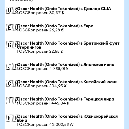
Oscar Health (Ondo Tokenized) в Доллар США
🇺🇸
1 OSCRon равен 30,37 $
Oscar Health (Ondo Tokenized) в Евро
🇪🇺
1 OSCRon равен 26,28 €
Oscar Health (Ondo Tokenized) в Британский фунт
🇬🇧
стерлингов
1 OSCRon равен 22,55 £
Oscar Health (Ondo Tokenized) в Японская иена
🇯🇵
1 OSCRon равен 4 788,01 ¥
Oscar Health (Ondo Tokenized) в Китайский юань
🇨🇳
1 OSCRon равен 204,95 ¥
Oscar Health (Ondo Tokenized) в Турецкая лира
🇹🇷
1 OSCRon равен 1 445,04 ₺
Oscar Health (Ondo Tokenized) в Южнокорейская
🇰🇷
вона
1 OSCRon равен 43 002,88 ₩