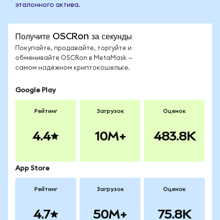
эталонного актива.
Получите OSCRon за секунды
Покупайте, продавайте, торгуйте и
обменивайте OSCRon в MetaMask —
самом надёжном криптокошельке.
Google Play
Рейтинг
Загрузок
Оценок
4.4
10M+
483.8K
App Store
Рейтинг
Загрузок
Оценок
4.7
50M+
75.8K