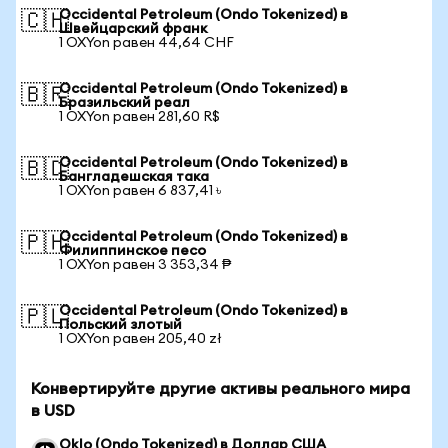
Occidental Petroleum (Ondo Tokenized) в
🇨🇭
Швейцарский франк
1 OXYon равен 44,64 CHF
Occidental Petroleum (Ondo Tokenized) в
🇧🇷
Бразильский реал
1 OXYon равен 281,60 R$
Occidental Petroleum (Ondo Tokenized) в
🇧🇩
Бангладешская така
1 OXYon равен 6 837,41 ৳
Occidental Petroleum (Ondo Tokenized) в
🇵🇭
Филиппинское песо
1 OXYon равен 3 353,34 ₱
Occidental Petroleum (Ondo Tokenized) в
🇵🇱
Польский злотый
1 OXYon равен 205,40 zł
Конвертируйте другие активы реального мира
в USD
Oklo (Ondo Tokenized) в Доллар США