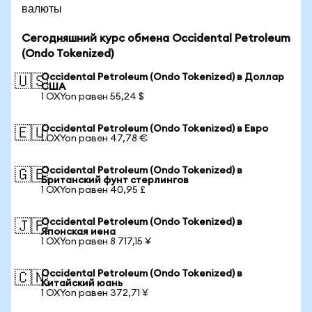
валюты
Сегодняшний курс обмена Occidental Petroleum
(Ondo Tokenized)
Occidental Petroleum (Ondo Tokenized) в Доллар
🇺🇸
США
1 OXYon равен 55,24 $
Occidental Petroleum (Ondo Tokenized) в Евро
🇪🇺
1 OXYon равен 47,78 €
Occidental Petroleum (Ondo Tokenized) в
🇬🇧
Британский фунт стерлингов
1 OXYon равен 40,95 £
Occidental Petroleum (Ondo Tokenized) в
🇯🇵
Японская иена
1 OXYon равен 8 717,15 ¥
Occidental Petroleum (Ondo Tokenized) в
🇨🇳
Китайский юань
1 OXYon равен 372,71 ¥