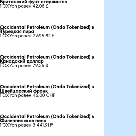

Британский фунт стерлингов
1 OXYon равен 42,08 £
Occidental Petroleum (Ondo Tokenized) в

Турецкая лира
1 OXYon равен 2 695,82 ₺
Occidental Petroleum (Ondo Tokenized) в

Канадский доллар
1 OXYon равен 79,35 $
Occidental Petroleum (Ondo Tokenized) в

Швейцарский франк
1 OXYon равен 46,00 CHF
Occidental Petroleum (Ondo Tokenized) в

Филиппинское песо
1 OXYon равен 3 441,91 ₱