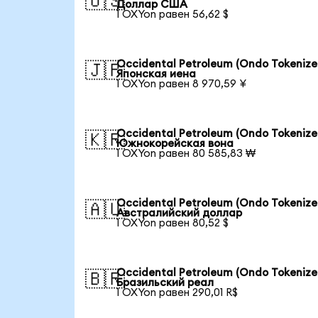
🇺🇸
Доллар США
1 OXYon равен 56,62 $
Occidental Petroleum (Ondo Tokenize
🇯🇵
Японская иена
1 OXYon равен 8 970,59 ¥
Occidental Petroleum (Ondo Tokenize
🇰🇷
Южнокорейская вона
1 OXYon равен 80 585,83 ₩
Occidental Petroleum (Ondo Tokenize
🇦🇺
Австралийский доллар
1 OXYon равен 80,52 $
Occidental Petroleum (Ondo Tokenize
🇧🇷
Бразильский реал
1 OXYon равен 290,01 R$