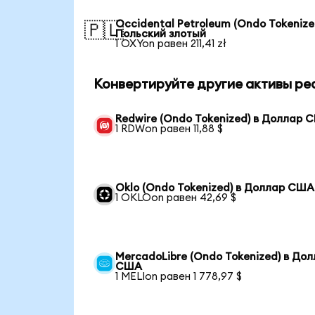
Occidental Petroleum (Ondo Tokenize
🇵🇱
Польский злотый
1 OXYon равен 211,41 zł
Конвертируйте другие активы ре
Redwire (Ondo Tokenized) в Доллар 
1 RDWon равен 11,88 $
Oklo (Ondo Tokenized) в Доллар США
1 OKLOon равен 42,69 $
MercadoLibre (Ondo Tokenized) в До
США
1 MELIon равен 1 778,97 $