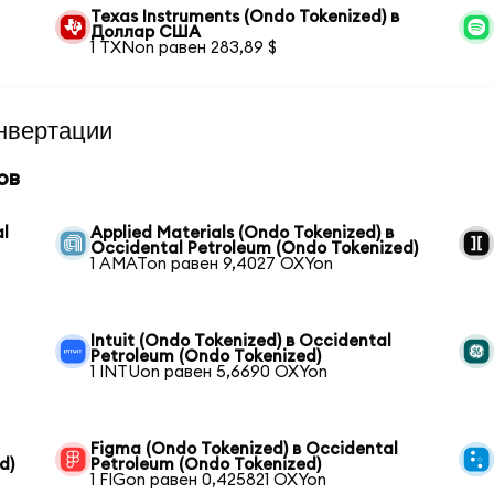
Texas Instruments (Ondo Tokenized) в
Доллар США
1 TXNon равен 283,89 $
нвертации
ов
al
Applied Materials (Ondo Tokenized) в
Occidental Petroleum (Ondo Tokenized)
1 AMATon равен 9,4027 OXYon
Intuit (Ondo Tokenized) в Occidental
Petroleum (Ondo Tokenized)
1 INTUon равен 5,6690 OXYon
Figma (Ondo Tokenized) в Occidental
d)
Petroleum (Ondo Tokenized)
1 FIGon равен 0,425821 OXYon