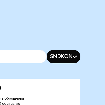
SNDKON
)
в в обращении
d) составляет