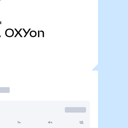
Е
.
OXYon
1ч
4ч
1Д