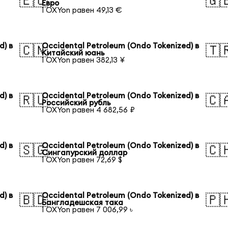
🇪🇺
🇬
Евро
1 OXYon равен 49,13 €
d) в
Occidental Petroleum (Ondo Tokenized) в
🇨🇳
🇹
Китайский юань
1 OXYon равен 382,13 ¥
d) в
Occidental Petroleum (Ondo Tokenized) в
🇷🇺
🇨
Российский рубль
1 OXYon равен 4 682,56 ₽
d) в
Occidental Petroleum (Ondo Tokenized) в
🇸🇬
🇨
Сингапурский доллар
1 OXYon равен 72,69 $
d) в
Occidental Petroleum (Ondo Tokenized) в
🇧🇩
🇵
Бангладешская така
1 OXYon равен 7 006,99 ৳