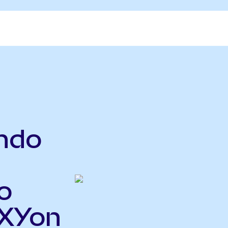
ndo
o
OXYon