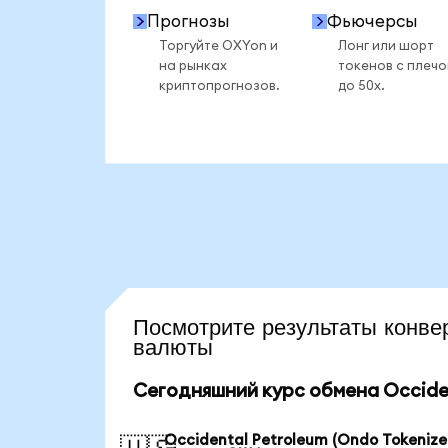
Прогнозы
Фьючерсы
Торгуйте OXYon и
Лонг или шорт
на рынках
токенов с плеч
криптопрогнозов.
до 50x.
Посмотрите результаты кон
валюты
Сегодняшний курс обмена Occiden
Occidental Petroleum (Ondo Tokenize