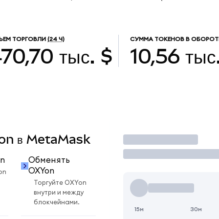
ЪЕМ ТОРГОВЛИ
(24 Ч)
СУММА ТОКЕНОВ В ОБОРОТ
70,70 тыс. $
10,56 тыс
XYon в MetaMask
Торговать
n
Обменять
OXYon
on
Торгуйте OXYon
внутри и между
блокчейнами.
15м
30м