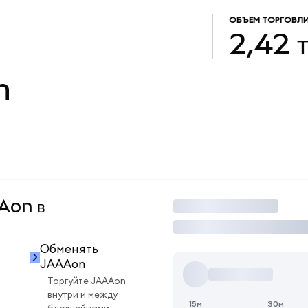
ОБЪЕМ ТОРГОВЛ
2,42 
n
AAon в
Торговать
Обменять
JAAAon
Торгуйте JAAAon
внутри и между
15м
30м