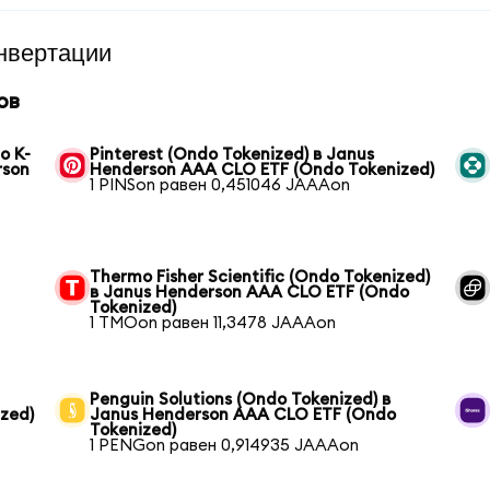
нвертации
ов
o K-
Pinterest (Ondo Tokenized) в Janus
rson
Henderson AAA CLO ETF (Ondo Tokenized)
1 PINSon равен 0,451046 JAAAon
Thermo Fisher Scientific (Ondo Tokenized)
в Janus Henderson AAA CLO ETF (Ondo
Tokenized)
1 TMOon равен 11,3478 JAAAon
Penguin Solutions (Ondo Tokenized) в
zed)
Janus Henderson AAA CLO ETF (Ondo
Tokenized)
1 PENGon равен 0,914935 JAAAon