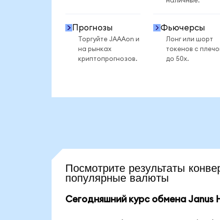
наличные.
Прогнозы
Фьючерсы
Торгуйте JAAAon и
Лонг или шорт
на рынках
токенов с плеч
криптопрогнозов.
до 50x.
Посмотрите результаты ко
популярные валюты
Сегодняшний курс обмена Janus H