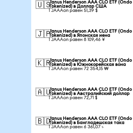
Janus Henderson AAA CLO ETF (Ondo
🇺🇸
Tokenized) в Доллар США
1 JAAAon равен 51,39 $
Janus Henderson AAA CLO ETF (Ondo
🇯🇵
Tokenized) в Японская иена
1 JAAAon равен 8 109,46 ¥
Janus Henderson AAA CLO ETF (Ondo
🇰🇷
Tokenized) в Южнокорейская вона
1 JAAAon равен 72 354,15 ₩
Janus Henderson AAA CLO ETF (Ondo
🇦🇺
Tokenized) в Австралийский доллар
1 JAAAon равен 72,71 $
Janus Henderson AAA CLO ETF (Ondo
🇧🇩
Tokenized) в Бангладешская така
1 JAAAon равен 6 361,07 ৳