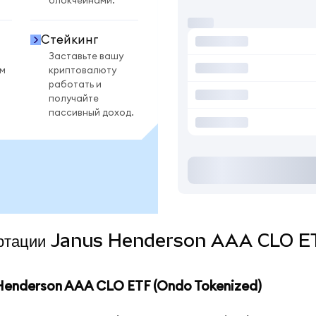
блокчейнами.
Стейкинг
Заставьте вашу
ом
криптовалюту
работать и
получайте
пассивный доход.
нвертации Janus Henderson AAA CLO E
enderson AAA CLO ETF (Ondo Tokenized)