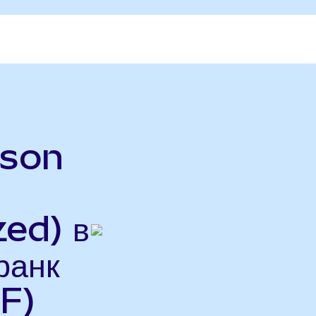
rson
ed) в
ранк
F)