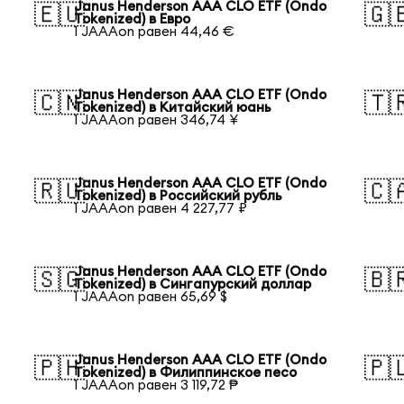
Janus Henderson AAA CLO ETF (Ondo
🇪🇺
🇬
Tokenized) в Евро
1 JAAAon равен 44,46 €
Janus Henderson AAA CLO ETF (Ondo
🇨🇳
🇹
Tokenized) в Китайский юань
1 JAAAon равен 346,74 ¥
Janus Henderson AAA CLO ETF (Ondo
🇷🇺
🇨
Tokenized) в Российский рубль
1 JAAAon равен 4 227,77 ₽
Janus Henderson AAA CLO ETF (Ondo
🇸🇬
🇧
Tokenized) в Сингапурский доллар
1 JAAAon равен 65,69 $
Janus Henderson AAA CLO ETF (Ondo
🇵🇭
🇵
Tokenized) в Филиппинское песо
1 JAAAon равен 3 119,72 ₱