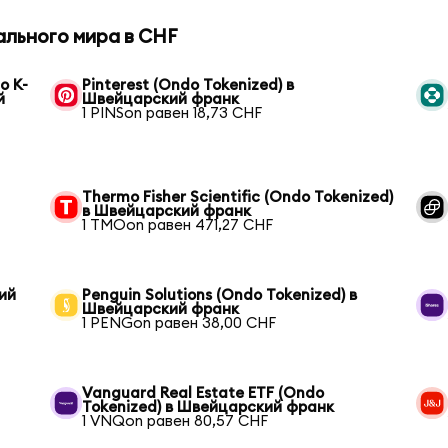
ального мира в CHF
o K-
Pinterest (Ondo Tokenized) в
й
Швейцарский франк
1 PINSon равен 18,73 CHF
Thermo Fisher Scientific (Ondo Tokenized)
в Швейцарский франк
1 TMOon равен 471,27 CHF
кий
Penguin Solutions (Ondo Tokenized) в
Швейцарский франк
1 PENGon равен 38,00 CHF
Vanguard Real Estate ETF (Ondo
Tokenized) в Швейцарский франк
1 VNQon равен 80,57 CHF