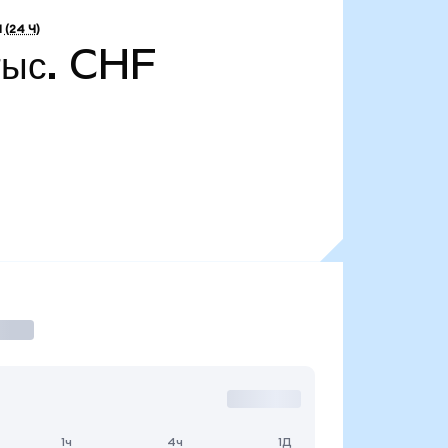
И
(24 Ч)
тыс. CHF
1ч
4ч
1Д