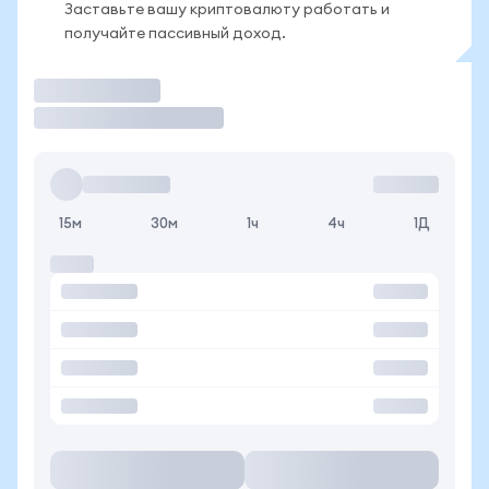
Заставьте вашу криптовалюту работать и
получайте пассивный доход.
Торговать
15м
30м
1ч
4ч
1Д