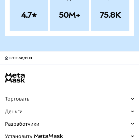
4.7
50M+
75.8K
PCGon/PLN
Нижний колонтитул сайта MetaMask
Торговать
Торговля
Деньги
Swaps
Покупайте
Разработчики
Прогнозы
НОВИНКА
Карта
Документация для разработчиков
Установить MetaMask
Перпы
НОВИНКА