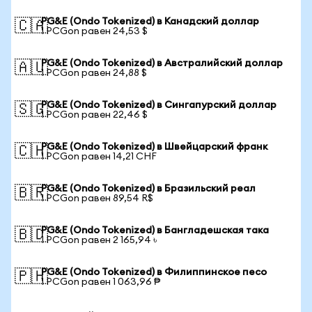
PG&E (Ondo Tokenized) в Канадский доллар
🇨🇦
1 PCGon равен 24,53 $
PG&E (Ondo Tokenized) в Австралийский доллар
🇦🇺
1 PCGon равен 24,88 $
PG&E (Ondo Tokenized) в Сингапурский доллар
🇸🇬
1 PCGon равен 22,46 $
PG&E (Ondo Tokenized) в Швейцарский франк
🇨🇭
1 PCGon равен 14,21 CHF
PG&E (Ondo Tokenized) в Бразильский реал
🇧🇷
1 PCGon равен 89,54 R$
PG&E (Ondo Tokenized) в Бангладешская така
🇧🇩
1 PCGon равен 2 165,94 ৳
PG&E (Ondo Tokenized) в Филиппинское песо
🇵🇭
1 PCGon равен 1 063,96 ₱