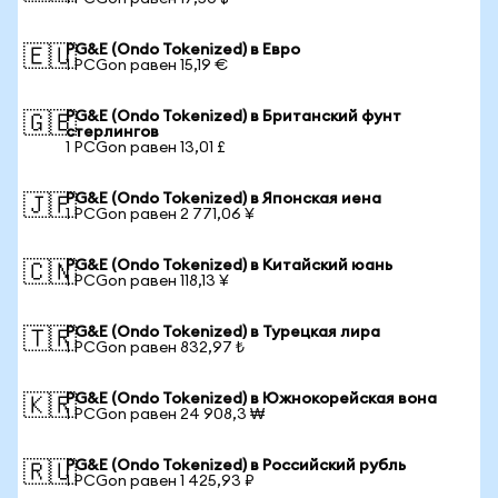
PG&E (Ondo Tokenized) в Евро
🇪🇺
1 PCGon равен 15,19 €
PG&E (Ondo Tokenized) в Британский фунт
🇬🇧
стерлингов
1 PCGon равен 13,01 £
PG&E (Ondo Tokenized) в Японская иена
🇯🇵
1 PCGon равен 2 771,06 ¥
PG&E (Ondo Tokenized) в Китайский юань
🇨🇳
1 PCGon равен 118,13 ¥
PG&E (Ondo Tokenized) в Турецкая лира
🇹🇷
1 PCGon равен 832,97 ₺
PG&E (Ondo Tokenized) в Южнокорейская вона
🇰🇷
1 PCGon равен 24 908,3 ₩
PG&E (Ondo Tokenized) в Российский рубль
🇷🇺
1 PCGon равен 1 425,93 ₽