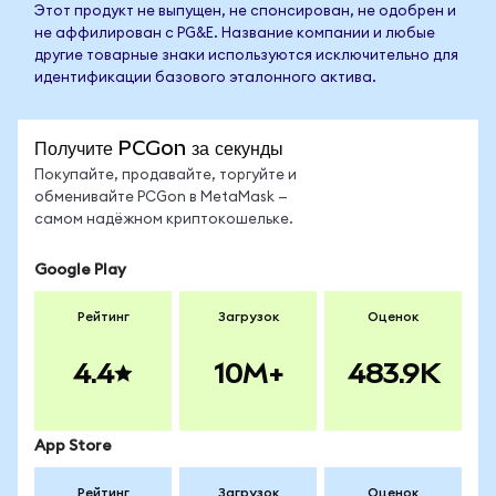
Этот продукт не выпущен, не спонсирован, не одобрен и
не аффилирован с PG&E. Название компании и любые
другие товарные знаки используются исключительно для
идентификации базового эталонного актива.
Получите PCGon за секунды
Покупайте, продавайте, торгуйте и
обменивайте PCGon в MetaMask —
самом надёжном криптокошельке.
Google Play
Рейтинг
Загрузок
Оценок
4.4
10M+
483.9K
App Store
Рейтинг
Загрузок
Оценок