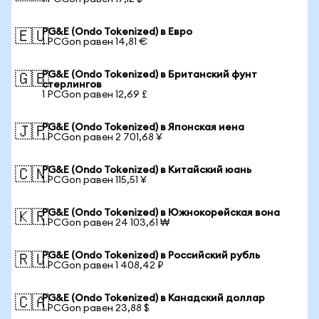
PG&E (Ondo Tokenized) в Евро
🇪🇺
1 PCGon равен 14,81 €
PG&E (Ondo Tokenized) в Британский фунт
🇬🇧
стерлингов
1 PCGon равен 12,69 £
PG&E (Ondo Tokenized) в Японская иена
🇯🇵
1 PCGon равен 2 701,68 ¥
PG&E (Ondo Tokenized) в Китайский юань
🇨🇳
1 PCGon равен 115,51 ¥
PG&E (Ondo Tokenized) в Южнокорейская вона
🇰🇷
1 PCGon равен 24 103,61 ₩
PG&E (Ondo Tokenized) в Российский рубль
🇷🇺
1 PCGon равен 1 408,42 ₽
PG&E (Ondo Tokenized) в Канадский доллар
🇨🇦
1 PCGon равен 23,88 $