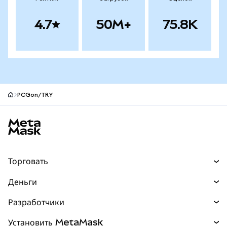
4.7
50M+
75.8K
PCGon/TRY
Нижний колонтитул сайта MetaMask
Торговать
Торговля
Деньги
Swaps
Покупайте
Разработчики
Прогнозы
НОВИНКА
Карта
Документация для разработчиков
Установить MetaMask
Перпы
НОВИНКА