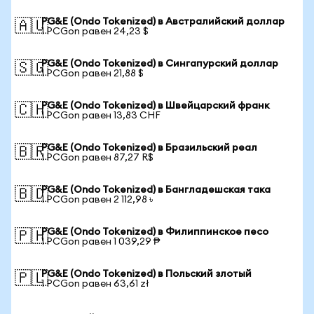
PG&E (Ondo Tokenized) в Австралийский доллар
🇦🇺
1 PCGon равен 24,23 $
PG&E (Ondo Tokenized) в Сингапурский доллар
🇸🇬
1 PCGon равен 21,88 $
PG&E (Ondo Tokenized) в Швейцарский франк
🇨🇭
1 PCGon равен 13,83 CHF
PG&E (Ondo Tokenized) в Бразильский реал
🇧🇷
1 PCGon равен 87,27 R$
PG&E (Ondo Tokenized) в Бангладешская така
🇧🇩
1 PCGon равен 2 112,98 ৳
PG&E (Ondo Tokenized) в Филиппинское песо
🇵🇭
1 PCGon равен 1 039,29 ₱
PG&E (Ondo Tokenized) в Польский злотый
🇵🇱
1 PCGon равен 63,61 zł