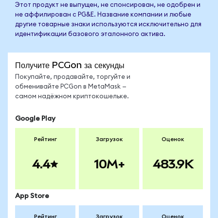
Этот продукт не выпущен, не спонсирован, не одобрен и
не аффилирован с PG&E. Название компании и любые
другие товарные знаки используются исключительно для
идентификации базового эталонного актива.
Получите PCGon за секунды
Покупайте, продавайте, торгуйте и
обменивайте PCGon в MetaMask —
самом надёжном криптокошельке.
Google Play
Рейтинг
Загрузок
Оценок
4.4
10M+
483.9K
App Store
Рейтинг
Загрузок
Оценок