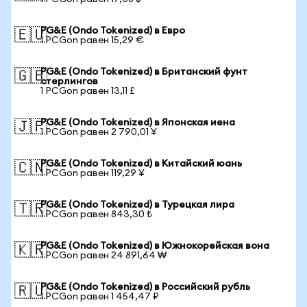
PG&E (Ondo Tokenized) в Евро
🇪🇺
1 PCGon равен 15,29 €
PG&E (Ondo Tokenized) в Британский фунт
🇬🇧
стерлингов
1 PCGon равен 13,11 £
PG&E (Ondo Tokenized) в Японская иена
🇯🇵
1 PCGon равен 2 790,01 ¥
PG&E (Ondo Tokenized) в Китайский юань
🇨🇳
1 PCGon равен 119,29 ¥
PG&E (Ondo Tokenized) в Турецкая лира
🇹🇷
1 PCGon равен 843,30 ₺
PG&E (Ondo Tokenized) в Южнокорейская вона
🇰🇷
1 PCGon равен 24 891,64 ₩
PG&E (Ondo Tokenized) в Российский рубль
🇷🇺
1 PCGon равен 1 454,47 ₽