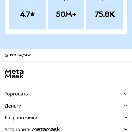
4.7
50M+
75.8K
PCGon/SGD
Нижний колонтитул сайта MetaMask
Торговать
Торговля
Деньги
Swaps
Покупайте
Разработчики
Прогнозы
НОВИНКА
Карта
Документация для разработчиков
Установить MetaMask
Перпы
НОВИНКА