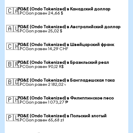
PG&E (Ondo Tokenized) в Канадский доллар
🇨🇦
1 PCGon равен 24,66 $
PG&E (Ondo Tokenized) в Австралийский доллар
🇦🇺
1 PCGon равен 25,02 $
PG&E (Ondo Tokenized) в Швейцарский франк
🇨🇭
1 PCGon равен 14,29 CHF
PG&E (Ondo Tokenized) в Бразильский реал
🇧🇷
1 PCGon равен 90,12 R$
PG&E (Ondo Tokenized) в Бангладешская така
🇧🇩
1 PCGon равен 2 182,02 ৳
PG&E (Ondo Tokenized) в Филиппинское песо
🇵🇭
1 PCGon равен 1 073,27 ₱
PG&E (Ondo Tokenized) в Польский злотый
🇵🇱
1 PCGon равен 65,68 zł