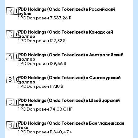
PDD Holdings (Ondo Tokenized) в Российский
🇷🇺
рубль
1 PDDon равен 7 537,26 ₽
PDD Holdings (Ondo Tokenized) в Канадский
🇨🇦
доллар
1 PDDon равен 127,82 $
PDD Holdings (Ondo Tokenized) в Австралийский
🇦🇺
доллар
1 PDDon равен 129,66 $
PDD Holdings (Ondo Tokenized) в Сингапурский
🇸🇬
доллар
1 PDDon равен 117,10 $
PDD Holdings (Ondo Tokenized) в Швейцарский
🇨🇭
франк
1 PDDon равен 74,03 CHF
PDD Holdings (Ondo Tokenized) в Бангладешская
🇧🇩
така
1 PDDon равен 11 340,47 ৳