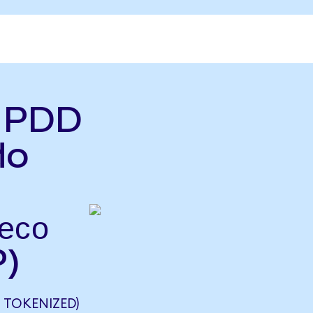
ь PDD
do
есо
P)
 TOKENIZED)