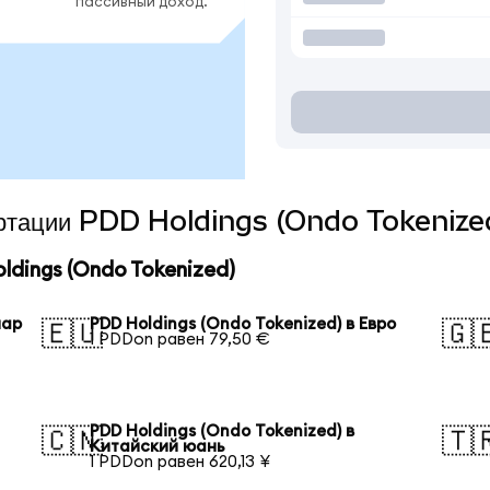
пассивный доход.
вертации PDD Holdings (Ondo Tokenized
dings (Ondo Tokenized)
лар
PDD Holdings (Ondo Tokenized) в Евро
🇪🇺
🇬
1 PDDon равен 79,50 €
PDD Holdings (Ondo Tokenized) в
🇨🇳
🇹
Китайский юань
1 PDDon равен 620,13 ¥