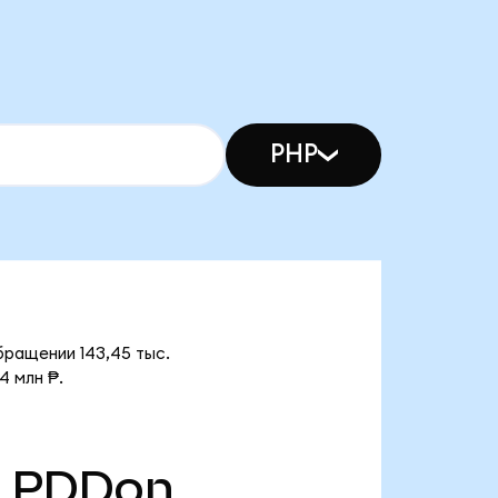
PHP
бращении 143,45 тыс.
4 млн ₱.
PDDon