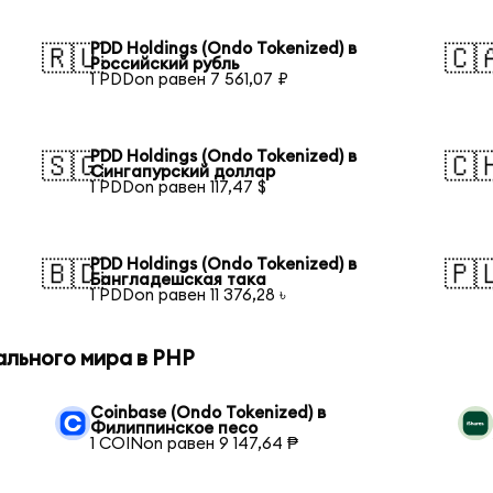
PDD Holdings (Ondo Tokenized) в
🇷🇺
🇨
Российский рубль
1 PDDon равен 7 561,07 ₽
PDD Holdings (Ondo Tokenized) в
🇸🇬
🇨
Сингапурский доллар
1 PDDon равен 117,47 $
PDD Holdings (Ondo Tokenized) в
🇧🇩
🇵
Бангладешская така
1 PDDon равен 11 376,28 ৳
ального мира в PHP
Coinbase (Ondo Tokenized) в
Филиппинское песо
1 COINon равен 9 147,64 ₱