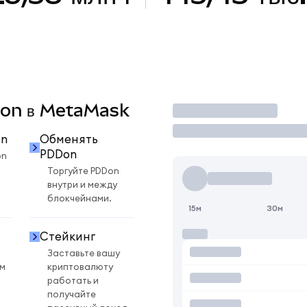
DDon в MetaMask
Торговать
on
Обменять
PDDon
on
Торгуйте PDDon
внутри и между
блокчейнами.
15м
30м
Стейкинг
Заставьте вашу
ом
криптовалюту
работать и
получайте