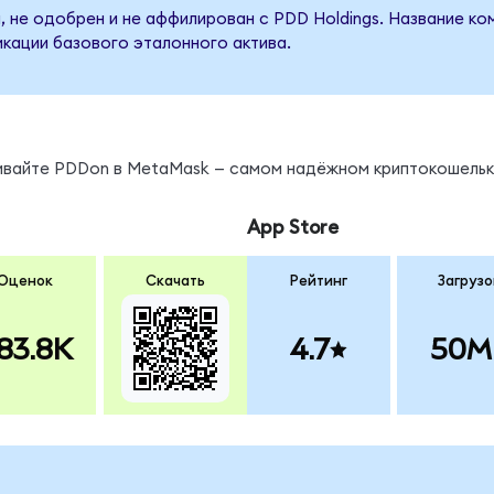
, не одобрен и не аффилирован с PDD Holdings. Название ко
кации базового эталонного актива.
нивайте PDDon в MetaMask — самом надёжном криптокошельк
App Store
Оценок
Скачать
Рейтинг
Загрузо
83.8K
4.7
50M