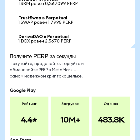
1 SRM равен 0,367099 PERP
TrustSwap в Perpetual
1 SWAP равен 1,7995 PERP
DerivaDAO в Perpetual
1 DDX равен 2,5670 PERP
Получите PERP за секунды
Покупайте, продавайте, торгуйте и
обменивайте PERP в MetaMask —
самом надёжном криптокошельке.
Google Play
Рейтинг
Загрузок
Оценок
4.4
10M+
483.8K