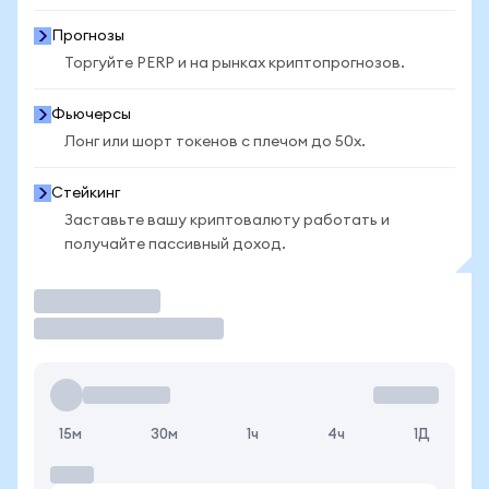
Прогнозы
Торгуйте PERP и на рынках криптопрогнозов.
Фьючерсы
Лонг или шорт токенов с плечом до 50x.
Стейкинг
Заставьте вашу криптовалюту работать и
получайте пассивный доход.
Торговать
15м
30м
1ч
4ч
1Д