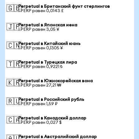
Perpetual в Британский фунт стерлингов
🇬🇧
1 PERP равен 0,0143 £
Perpetual в Японская иена
🇯🇵
1 PERP равен 3,05 ¥
Perpetual в Китайский юань
🇨🇳
1 PERP равен 0,1305 ¥
Perpetual в Турецкая лира
🇹🇷
1 PERP равен 0,9221 ₺
Perpetual в Южнокорейская вона
🇰🇷
1 PERP равен 27,21 ₩
Perpetual в Российский рубль
🇷🇺
1 PERP равен 1,59 ₽
Perpetual в Канадский доллар
🇨🇦
1 PERP равен 0,027 $
Perpetual в Австралийский доллар