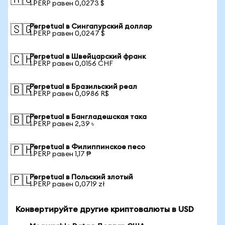
🇦🇺
1 PERP равен 0,0273 $
Perpetual в Сингапурский доллар
🇸🇬
1 PERP равен 0,0247 $
Perpetual в Швейцарский франк
🇨🇭
1 PERP равен 0,0156 CHF
Perpetual в Бразильский реал
🇧🇷
1 PERP равен 0,0986 R$
Perpetual в Бангладешская така
🇧🇩
1 PERP равен 2,39 ৳
Perpetual в Филиппинское песо
🇵🇭
1 PERP равен 1,17 ₱
Perpetual в Польский злотый
🇵🇱
1 PERP равен 0,0719 zł
Конвертируйте другие криптовалюты в USD