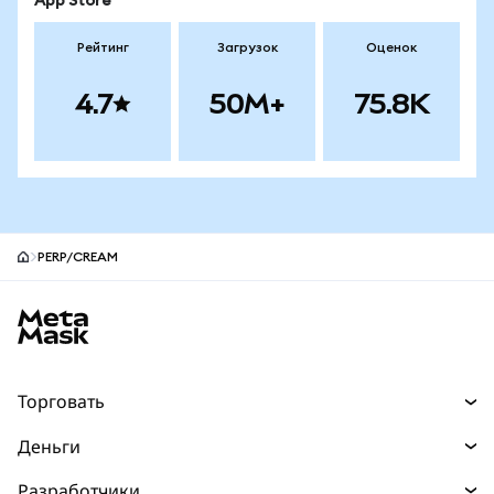
App Store
Рейтинг
Загрузок
Оценок
4.7
50M+
75.8K
PERP/CREAM
Нижний колонтитул сайта MetaMask
Торговать
Торговля
Деньги
Swaps
Покупайте
Разработчики